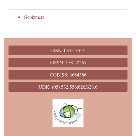
Geoizmera
ISSN: 0352-3551
EISSN: 1581-0267
COBISS: 3664386
UDK: (05) 532;556;626/628.6