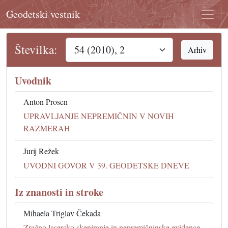
Geodetski vestnik
Številka:
Arhiv
Uvodnik
Anton Prosen
UPRAVLJANJE NEPREMIČNIN V NOVIH
RAZMERAH
Jurij Režek
UVODNI GOVOR V 39. GEODETSKE DNEVE
Iz znanosti in stroke
Mihaela Triglav Čekada
Zračno lasersko skeniranje in nepremičninske evidence