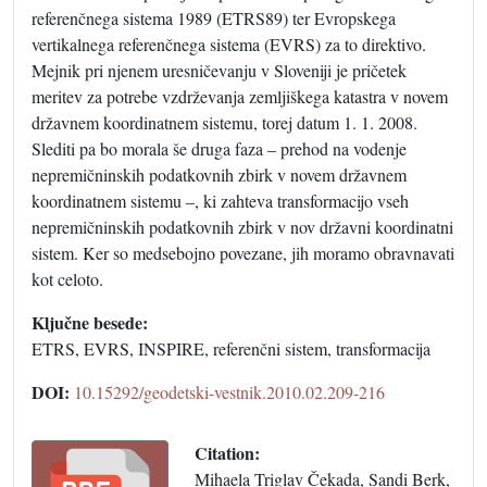
referenčnega sistema 1989 (ETRS89) ter Evropskega
vertikalnega referenčnega sistema (EVRS) za to direktivo.
Mejnik pri njenem uresničevanju v Sloveniji je pričetek
meritev za potrebe vzdrževanja zemljiškega katastra v novem
državnem koordinatnem sistemu, torej datum 1. 1. 2008.
Slediti pa bo morala še druga faza – prehod na vodenje
nepremičninskih podatkovnih zbirk v novem državnem
koordinatnem sistemu –, ki zahteva transformacijo vseh
nepremičninskih podatkovnih zbirk v nov državni koordinatni
sistem. Ker so medsebojno povezane, jih moramo obravnavati
kot celoto.
Ključne besede:
ETRS, EVRS, INSPIRE, referenčni sistem, transformacija
DOI:
10.15292/geodetski-vestnik.2010.02.209-216
Citation:
Mihaela Triglav Čekada, Sandi Berk,