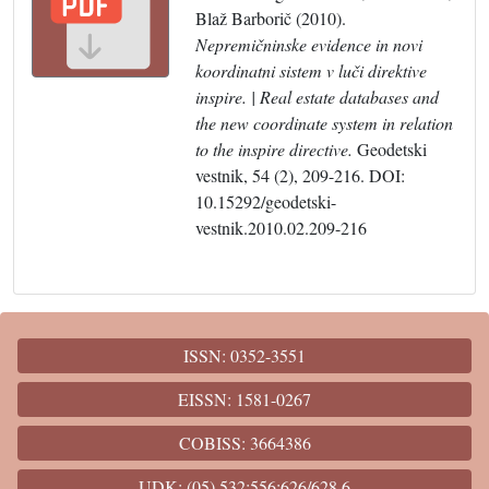
Blaž Barborič (2010).
Nepremičninske evidence in novi
koordinatni sistem v luči direktive
inspire. | Real estate databases and
the new coordinate system in relation
to the inspire directive.
Geodetski
vestnik, 54 (2), 209-216. DOI:
10.15292/geodetski-
vestnik.2010.02.209-216
ISSN: 0352-3551
EISSN: 1581-0267
COBISS: 3664386
UDK: (05) 532;556;626/628.6