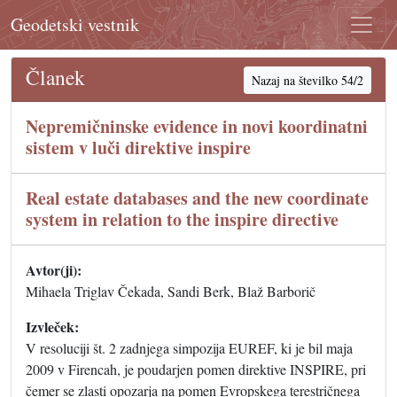
Geodetski vestnik
Članek
Nazaj na številko 54/2
Nepremičninske evidence in novi koordinatni
sistem v luči direktive inspire
Real estate databases and the new coordinate
system in relation to the inspire directive
Avtor(ji):
Mihaela Triglav Čekada, Sandi Berk, Blaž Barborič
Izvleček:
V resoluciji št. 2 zadnjega simpozija EUREF, ki je bil maja
2009 v Firencah, je poudarjen pomen direktive INSPIRE, pri
čemer se zlasti opozarja na pomen Evropskega terestričnega