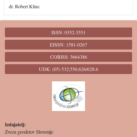
dr. Robert Klinc
ISSN: 0352-3551
EISSN: 1581-0267
COBISS: 3664386
UDK: (05) 532;556;626/628.6
Izdajatelj:
Zveza geodetov Slovenije