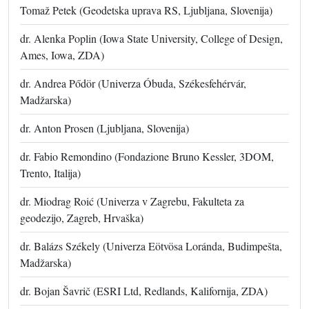
Tomaž Petek (Geodetska uprava RS, Ljubljana, Slovenija)
dr. Alenka Poplin (Iowa State University, College of Design,
Ames, Iowa, ZDA)
dr. Andrea Pődör (Univerza Óbuda, Székesfehérvár,
Madžarska)
dr. Anton Prosen (Ljubljana, Slovenija)
dr. Fabio Remondino (Fondazione Bruno Kessler, 3DOM,
Trento, Italija)
dr. Miodrag Roić (Univerza v Zagrebu, Fakulteta za
geodezijo, Zagreb, Hrvaška)
dr. Balázs Székely (Univerza Eötvösa Loránda, Budimpešta,
Madžarska)
dr. Bojan Šavrič (ESRI Ltd, Redlands, Kalifornija, ZDA)