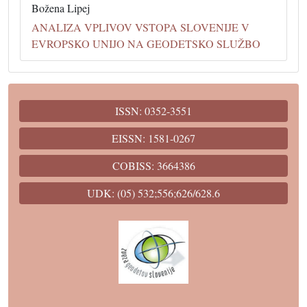
Božena Lipej
ANALIZA VPLIVOV VSTOPA SLOVENIJE V
EVROPSKO UNIJO NA GEODETSKO SLUŽBO
ISSN: 0352-3551
EISSN: 1581-0267
COBISS: 3664386
UDK: (05) 532;556;626/628.6