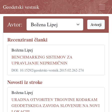
Geodetski vestnik
Avtor:
Avtorji
Recenzirani članki
Božena Lipej
BENCHMARKING SISTEMOV ZA
UPRAVLJANJE NEPREMIČNIN
DOI: 10.15292/geodetski-vestnik.2015.02.262-274
Novosti iz stroke
Božena Lipej
URADNA OTVORITEV TRGOVINE KOD&KAM
GEODETSKEGA ZAVODA SLOVENIJE NA NOVI
LOKACIJI