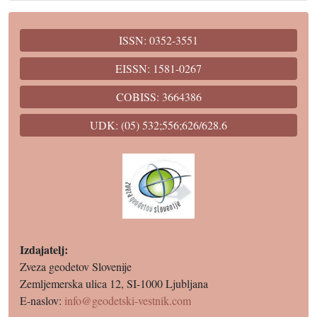
ISSN: 0352-3551
EISSN: 1581-0267
COBISS: 3664386
UDK: (05) 532;556;626/628.6
Izdajatelj:
Zveza geodetov Slovenije
Zemljemerska ulica 12, SI-1000 Ljubljana
E-naslov:
info@geodetski-vestnik.com