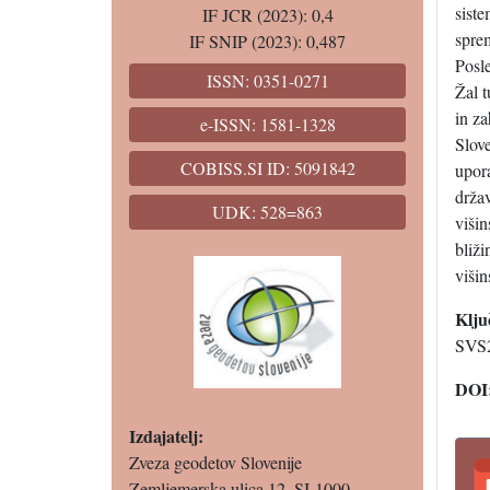
siste
IF JCR (2023): 0,4
sprem
IF SNIP (2023): 0,487
Posl
ISSN: 0351-0271
Žal 
in z
e-ISSN: 1581-1328
Slove
COBISS.SI ID: 5091842
upor
drža
UDK: 528=863
viši
bliži
viši
Klju
SVS2
DOI
Izdajatelj:
Zveza geodetov Slovenije
Zemljemerska ulica 12, SI-1000