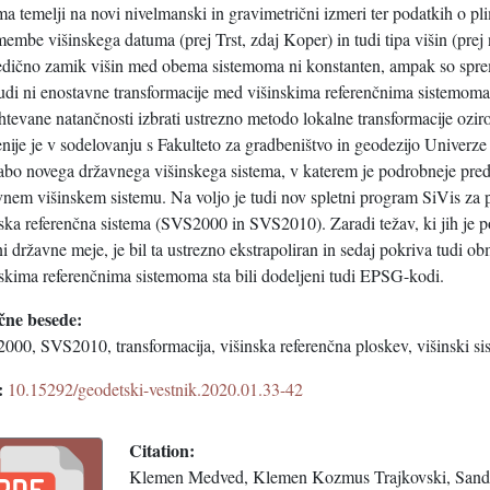
ma temelji na novi nivelmanski in gravimetrični izmeri ter podatkih o 
embe višinskega datuma (prej Trst, zdaj Koper) in tudi tipa višin (prej
edično zamik višin med obema sistemoma ni konstanten, ampak so spre
tudi ni enostavne transformacije med višinskima referenčnima sistemo
ahtevane natančnosti izbrati ustrezno metodo lokalne transformacije oz
nije je v sodelovanju s Fakulteto za gradbeništvo in geodezijo Univerze
abo novega državnega višinskega sistema, v katerem je podrobneje preds
vnem višinskem sistemu. Na voljo je tudi nov spletni program SiVis za
nska referenčna sistema (SVS2000 in SVS2010). Zaradi težav, ki jih je
ni državne meje, je bil ta ustrezno ekstrapoliran in sedaj pokriva tudi
nskima referenčnima sistemoma sta bili dodeljeni tudi EPSG-kodi.
čne besede:
000, SVS2010, transformacija, višinska referenčna ploskev, višinski si
:
10.15292/geodetski-vestnik.2020.01.33-42
Citation:
Klemen Medved, Klemen Kozmus Trajkovski, Sandi 