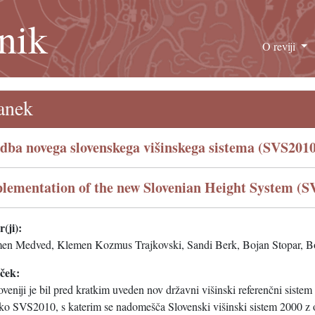
nik
O reviji
anek
dba novega slovenskega višinskega sistema (SVS2010
lementation of the new Slovenian Height System (S
(ji):
en Medved, Klemen Kozmus Trajkovski, Sandi Berk, Bojan Stopar, B
eček:
veniji je bil pred kratkim uveden nov državni višinski referenčni siste
ko SVS2010, s katerim se nadomešča Slovenski višinski sistem 2000 z 