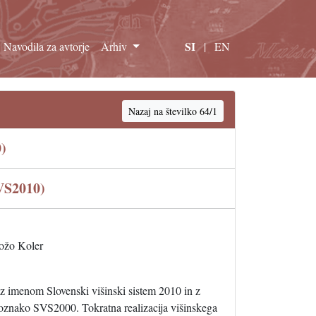
SI
Navodila za avtorje
Arhiv
|
EN
Nazaj na številko 64/1
)
VS2010)
ožo Koler
m z imenom Slovenski višinski sistem 2010 in z
oznako SVS2000. Tokratna realizacija višinskega