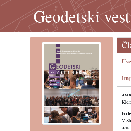
Geodetski vest
Čl
Uve
Imp
Avtor
Klem
Izvl
V Slo
ozna