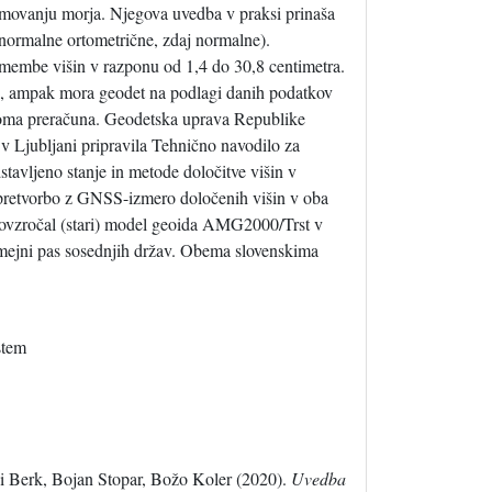
plimovanju morja. Njegova uvedba v praksi prinaša
 normalne ortometrične, zdaj normalne).
membe višin v razponu od 1,4 do 30,8 centimetra.
ma, ampak mora geodet na podlagi danih podatkov
iroma preračuna. Geodetska uprava Republike
 v Ljubljani pripravila Tehnično navodilo za
tavljeno stanje in metode določitve višin v
 pretvorbo z GNSS-izmero določenih višin v oba
 povzročal (stari) model geoida AMG2000/Trst v
 obmejni pas sosednjih držav. Obema slovenskima
stem
Berk, Bojan Stopar, Božo Koler (2020).
Uvedba