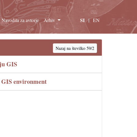
SI
Navodila za avtorje
Arhiv
|
EN
Nazaj na številko 59/2
lju GIS
he GIS environment