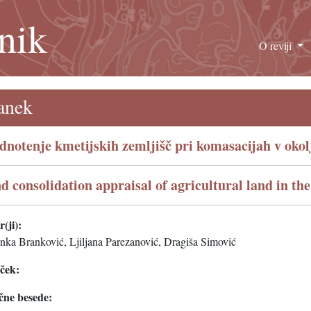
nik
O reviji
anek
dnotenje kmetijskih zemljišč pri komasacijah v oko
d consolidation appraisal of agricultural land in t
(ji):
anka Branković, Ljiljana Parezanović, Dragiša Simović
eček:
čne besede: