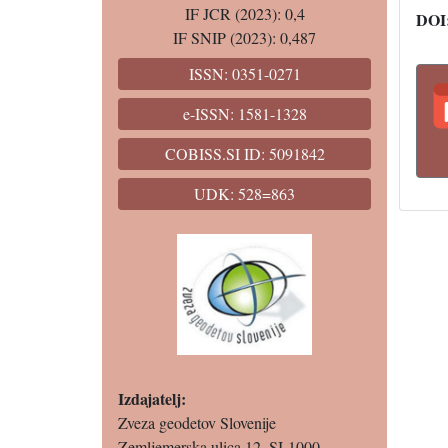
IF JCR (2023): 0,4
DOI
IF SNIP (2023): 0,487
ISSN: 0351-0271
e-ISSN: 1581-1328
COBISS.SI ID: 5091842
UDK: 528=863
Izdajatelj:
Zveza geodetov Slovenije
Zemljemerska ulica 12, SI-1000