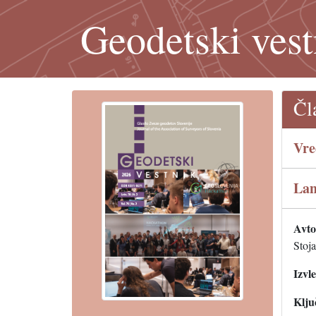
Geodetski vest
Čl
Vre
Lan
Avtor
Stoj
Izvl
Klju