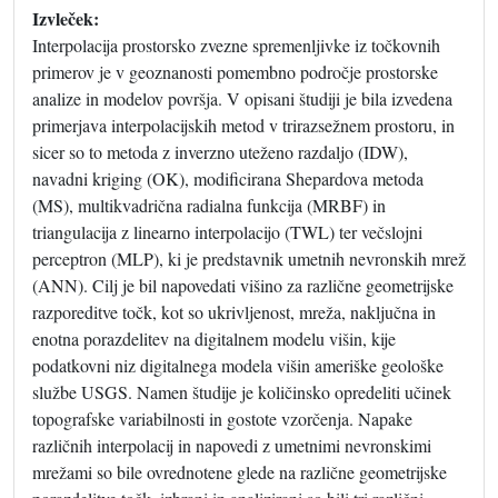
Izvleček:
Interpolacija prostorsko zvezne spremenljivke iz točkovnih
primerov je v geoznanosti pomembno področje prostorske
analize in modelov površja. V opisani študiji je bila izvedena
primerjava interpolacijskih metod v trirazsežnem prostoru, in
sicer so to metoda z inverzno uteženo razdaljo (IDW),
navadni kriging (OK), modificirana Shepardova metoda
(MS), multikvadrična radialna funkcija (MRBF) in
triangulacija z linearno interpolacijo (TWL) ter večslojni
perceptron (MLP), ki je predstavnik umetnih nevronskih mrež
(ANN). Cilj je bil napovedati višino za različne geometrijske
razporeditve točk, kot so ukrivljenost, mreža, naključna in
enotna porazdelitev na digitalnem modelu višin, kije
podatkovni niz digitalnega modela višin ameriške geološke
službe USGS. Namen študije je količinsko opredeliti učinek
topografske variabilnosti in gostote vzorčenja. Napake
različnih interpolacij in napovedi z umetnimi nevronskimi
mrežami so bile ovrednotene glede na različne geometrijske