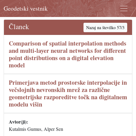
Geodetski vestnik
Članek
Nazaj na številko 57/3
Comparison of spatial interpolation methods
and multi-layer neural networks for different
point distributions on a digital elevation
model
Primerjava metod prostorske interpolacije in
večslojnih nevronskih mrež za različne
geometrijske razporeditve točk na digitalnem
modelu višin
Avtor(ji):
Kutalmis Gumus, Alper Sen