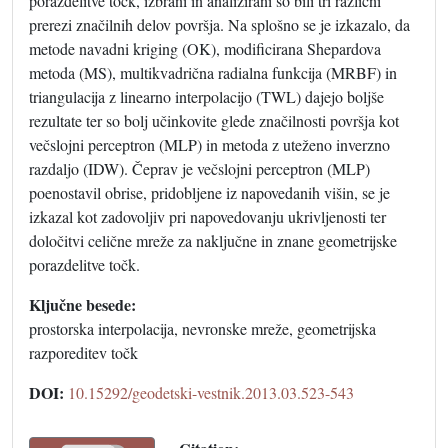
porazdelitve točk, izbrani in analizirani so bili tri različni
prerezi značilnih delov površja. Na splošno se je izkazalo, da
metode navadni kriging (OK), modificirana Shepardova
metoda (MS), multikvadrična radialna funkcija (MRBF) in
triangulacija z linearno interpolacijo (TWL) dajejo boljše
rezultate ter so bolj učinkovite glede značilnosti površja kot
večslojni perceptron (MLP) in metoda z uteženo inverzno
razdaljo (IDW). Čeprav je večslojni perceptron (MLP)
poenostavil obrise, pridobljene iz napovedanih višin, se je
izkazal kot zadovoljiv pri napovedovanju ukrivljenosti ter
določitvi celične mreže za naključne in znane geometrijske
porazdelitve točk.
Ključne besede:
prostorska interpolacija, nevronske mreže, geometrijska
razporeditev točk
DOI:
10.15292/geodetski-vestnik.2013.03.523-543