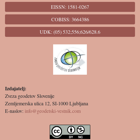
EISSN: 1581-0267
COBISS: 3664386
UDK: (05) 532;556;626/628.6
Izdajatelj:
Zveza geodetov Slovenije
Zemljemerska ulica 12, SI-1000 Ljubljana
E-naslov:
info@geodetski-vestnik.com