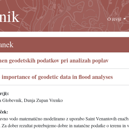
nik
O reviji
anek
en geodetskih podatkov pri analizah poplav
 importance of geodetic data in flood analyses
(ji):
ja Globevnik, Dunja Zupan Vrenko
eček:
avno vodo matematično modeliramo z uporabo Saint Venantovih enačb, pr
 Za dober rezultat potrebujemo dobre in natančne podatke o terenu in v