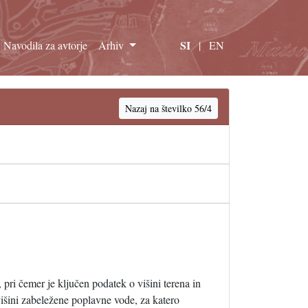
SI
Navodila za avtorje
Arhiv
|
EN
Nazaj na številko 56/4
i čemer je ključen podatek o višini terena in
išini zabeležene poplavne vode, za katero