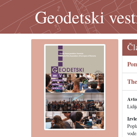
Geodetski vest
Čl
Pom
The
Avtor
Lidi
Izvl
Popl
vode.