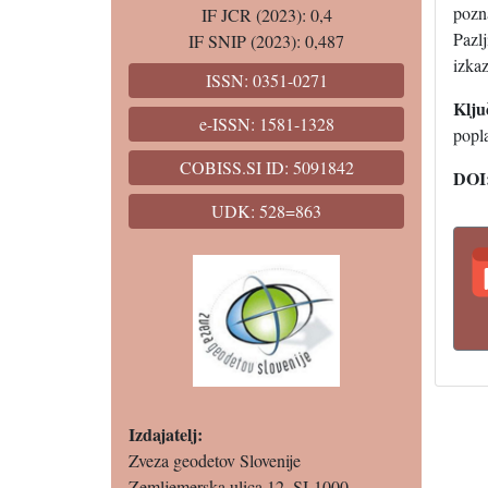
pozn
IF JCR (2023): 0,4
Pazlj
IF SNIP (2023): 0,487
izkaz
ISSN: 0351-0271
Klju
e-ISSN: 1581-1328
popl
COBISS.SI ID: 5091842
DOI
UDK: 528=863
Izdajatelj:
Zveza geodetov Slovenije
Zemljemerska ulica 12, SI-1000