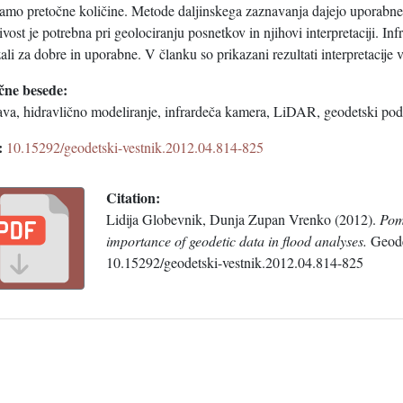
amo pretočne količine. Metode daljinskega zaznavanja dajejo uporabne 
ivost je potrebna pri geolociranju posnetkov in njihovi interpretaciji. In
ali za dobre in uporabne. V članku so prikazani rezultati interpretacije
čne besede:
ava, hidravlično modeliranje, infrardeča kamera, LiDAR, geodetski pod
:
10.15292/geodetski-vestnik.2012.04.814-825
Citation:
Lidija Globevnik, Dunja Zupan Vrenko (2012).
Pom
importance of geodetic data in flood analyses.
Geodet
10.15292/geodetski-vestnik.2012.04.814-825