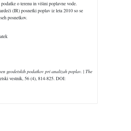
podatke o terenu in višini poplavne vode.
frardeči (IR) posnetki poplav iz leta 2010 so se
 vseh posnetkov.
atek
en geodetskih podatkov pri analizah poplav. | The
ski vestnik, 56 (4), 814-825. DOI: