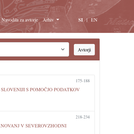
SI
Navodila za avtorje
Arhiv
|
EN
Avtorji
175-188
SLOVENIJI S POMOČJO PODATKOV
218-234
TANOVANJ V SEVEROVZHODNI