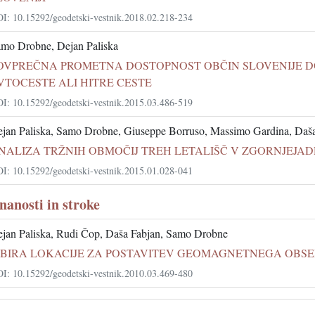
I: 10.15292/geodetski-vestnik.2018.02.218-234
mo Drobne, Dejan Paliska
OVPREČNA PROMETNA DOSTOPNOST OBČIN SLOVENIJE D
VTOCESTE ALI HITRE CESTE
I: 10.15292/geodetski-vestnik.2015.03.486-519
jan Paliska, Samo Drobne, Giuseppe Borruso, Massimo Gardina, Daš
NALIZA TRŽNIH OBMOČIJ TREH LETALIŠČ V ZGORNJEJAD
I: 10.15292/geodetski-vestnik.2015.01.028-041
znanosti in stroke
jan Paliska, Rudi Čop, Daša Fabjan, Samo Drobne
ZBIRA LOKACIJE ZA POSTAVITEV GEOMAGNETNEGA OBSER
I: 10.15292/geodetski-vestnik.2010.03.469-480