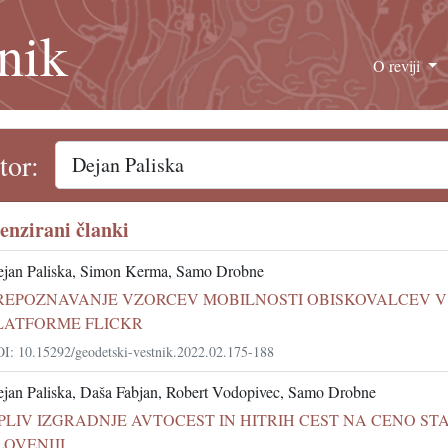
nik
O reviji
tor:
enzirani članki
jan Paliska, Simon Kerma, Samo Drobne
REPOZNAVANJE VZORCEV MOBILNOSTI OBISKOVALCEV V 
LATFORME FLICKR
I: 10.15292/geodetski-vestnik.2022.02.175-188
jan Paliska, Daša Fabjan, Robert Vodopivec, Samo Drobne
PLIV IZGRADNJE AVTOCEST IN HITRIH CEST NA CENO S
LOVENIJI