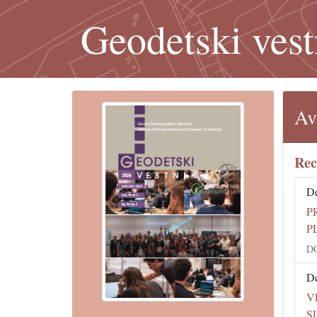
Geodetski vest
Av
Rec
De
P
P
DO
De
V
S