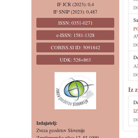
IF JCR (2023): 0,4
DO
IF SNIP (2023): 0,487
Sa
ISSN: 0351-0271
P
e-ISSN: 1581-1328
A
DO
COBISS.SI ID: 5091842
De
UDK: 528=863
A
DO
Iz 
De
I
DO
Izdajatelj:
Zveza geodetov Slovenije
Zemljemerska ulica 12, SI-1000