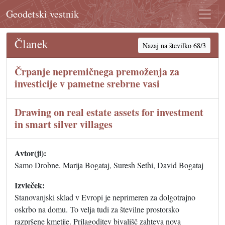
Geodetski vestnik
Članek
Nazaj na številko 68/3
Črpanje nepremičnega premoženja za
investicije v pametne srebrne vasi
Drawing on real estate assets for investment
in smart silver villages
Avtor(ji):
Samo Drobne, Marija Bogataj, Suresh Sethi, David Bogataj
Izvleček:
Stanovanjski sklad v Evropi je neprimeren za dolgotrajno
oskrbo na domu. To velja tudi za številne prostorsko
razpršene kmetije. Prilagoditev bivališč zahteva nova