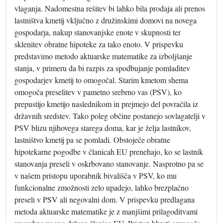
vlaganja. Nadomestna rešitev bi lahko bila prodaja ali prenos
lastništva kmetij vključno z družinskimi domovi na novega
gospodarja, nakup stanovanjske enote v skupnosti ter
sklenitev obratne hipoteke za tako enoto. V prispevku
predstavimo metodo aktuarske matematike za izboljšanje
stanja, v primeru da bi razpis za spodbujanje pomladitev
gospodarjev kmetij to omogočal. Starim kmetom shema
omogoča preselitev v pametno srebrno vas (PSV), ko
prepustijo kmetijo naslednikom in prejmejo del povračila iz
državnih sredstev. Tako poleg občine postanejo sovlagatelji v
PSV blizu njihovega starega doma, kar je želja lastnikov,
lastništvo kmetij pa se pomladi. Obstoječe obratne
hipotekarne pogodbe v članicah EU prenehajo, ko se lastnik
stanovanja preseli v oskrbovano stanovanje. Nasprotno pa se
v našem pristopu uporabnik bivališča v PSV, ko mu
funkcionalne zmožnosti zelo upadejo, lahko brezplačno
preseli v PSV ali negovalni dom. V prispevku predlagana
metoda aktuarske matematike je z manjšimi prilagoditvami