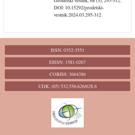
Geodetski vestnik, 68 (3), 295-312.
DOI: 10.15292/geodetski-
vestnik.2024.03.295-312
ISSN: 0352-3551
EISSN: 1581-0267
COBISS: 3664386
UDK: (05) 532;556;626/628.6