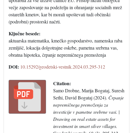
uporabna za vse države članice EU. Pristop hkrati omogoča
večje zaposlovanje na podeželju in ohranjanje socialnih mrež
ostarelih kmetov, kar bi morali upoštevati tudi občinski
(podrobni) prostorski načrti.
Ključne besede:
aktuarska matematika, kmečko gospodarstvo, namenska raba
zemljišč, lokacija dolgotrajne oskrbe, pametna srebrna vas,
obratna hipoteka, črpanje nepremičnega premoženja
DOI:
10.15292/geodetski-vestnik.2024.03.295-312
Citation:
Samo Drobne, Marija Bogataj, Suresh
Sethi, David Bogataj (2024).
Črpanje
nepremičnega premoženja za
investicije v pametne srebrne vasi. |
Drawing on real estate assets for
investment in smart silver villages.