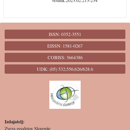
vestnik.2023.02.213-234
ISSN: 0352-3551
EISSN: 1581-0267
COBISS: 3664386
UDK: (05) 532;556;626/628.6
Izdajatelj:
Zveza geodetov Slovenije