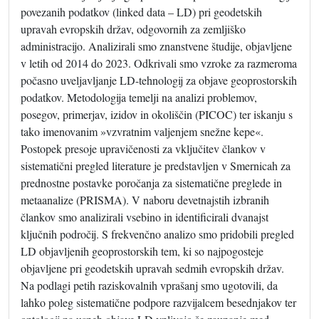
povezanih podatkov (linked data – LD) pri geodetskih
upravah evropskih držav, odgovornih za zemljiško
administracijo. Analizirali smo znanstvene študije, objavljene
v letih od 2014 do 2023. Odkrivali smo vzroke za razmeroma
počasno uveljavljanje LD-tehnologij za objave geoprostorskih
podatkov. Metodologija temelji na analizi problemov,
posegov, primerjav, izidov in okoliščin (PICOC) ter iskanju s
tako imenovanim »vzvratnim valjenjem snežne kepe«.
Postopek presoje upravičenosti za vključitev člankov v
sistematični pregled literature je predstavljen v Smernicah za
prednostne postavke poročanja za sistematične preglede in
metaanalize (PRISMA). V naboru devetnajstih izbranih
člankov smo analizirali vsebino in identificirali dvanajst
ključnih področij. S frekvenčno analizo smo pridobili pregled
LD objavljenih geoprostorskih tem, ki so najpogosteje
objavljene pri geodetskih upravah sedmih evropskih držav.
Na podlagi petih raziskovalnih vprašanj smo ugotovili, da
lahko poleg sistematične podpore razvijalcem besednjakov ter