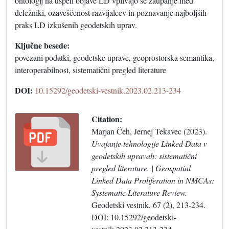
ontologij na uspeh objave LD vplivajo še zaupanje med
deležniki, ozaveščenost razvijalcev in poznavanje najboljših
praks LD izkušenih geodetskih uprav.
Ključne besede:
povezani podatki, geodetske uprave, geoprostorska semantika,
interoperabilnost, sistematični pregled literature
DOI:
10.15292/geodetski-vestnik.2023.02.213-234
Citation:
Marjan Čeh, Jernej Tekavec (2023).
Uvajanje tehnologije Linked Data v
geodetskih upravah: sistematični
pregled literature. | Geospatial
Linked Data Proliferation in NMCAs:
Systematic Literature Review.
Geodetski vestnik, 67 (2), 213-234.
DOI: 10.15292/geodetski-