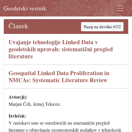
Geodetski vestnik
Članek
Nazaj na številko 67/2
Uvajanje tehnologije Linked Data v
geodetskih upravah: sistematični pregled
literature
Geospatial Linked Data Proliferation in
NMCAs: Systematic Literature Review
Avtor(ji):
Marjan Čeh, Jernej Tekavec
Izvleček:
V raziskavi smo se osredotočili na sistematični pregled
literature o objavljanju geoprostorskih podatkov v tehnologiji