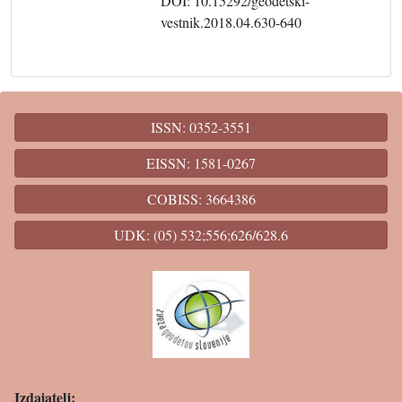
DOI: 10.15292/geodetski-
vestnik.2018.04.630-640
ISSN: 0352-3551
EISSN: 1581-0267
COBISS: 3664386
UDK: (05) 532;556;626/628.6
Izdajatelj: