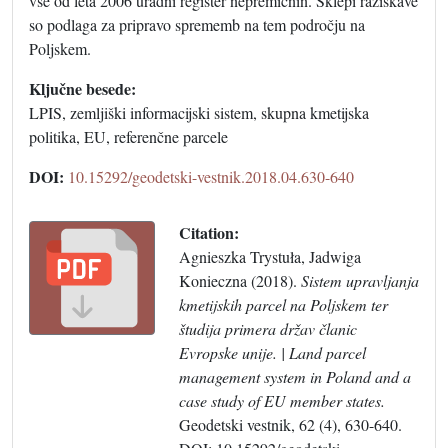
vse od leta 2006 uradni register nepremičnin. Sklepi raziskave
so podlaga za pripravo sprememb na tem področju na
Poljskem.
Ključne besede:
LPIS, zemljiški informacijski sistem, skupna kmetijska
politika, EU, referenčne parcele
DOI:
10.15292/geodetski-vestnik.2018.04.630-640
Citation:
Agnieszka Trystuła, Jadwiga
Konieczna (2018).
Sistem upravljanja
kmetijskih parcel na Poljskem ter
študija primera držav članic
Evropske unije. | Land parcel
management system in Poland and a
case study of EU member states.
Geodetski vestnik, 62 (4), 630-640.