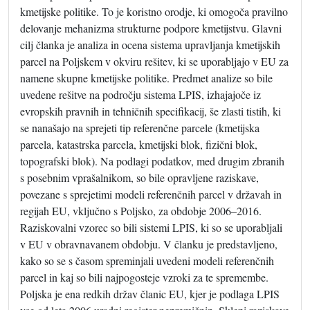
kmetijske politike. To je koristno orodje, ki omogoča pravilno
delovanje mehanizma strukturne podpore kmetijstvu. Glavni
cilj članka je analiza in ocena sistema upravljanja kmetijskih
parcel na Poljskem v okviru rešitev, ki se uporabljajo v EU za
namene skupne kmetijske politike. Predmet analize so bile
uvedene rešitve na področju sistema LPIS, izhajajoče iz
evropskih pravnih in tehničnih specifikacij, še zlasti tistih, ki
se nanašajo na sprejeti tip referenčne parcele (kmetijska
parcela, katastrska parcela, kmetijski blok, fizični blok,
topografski blok). Na podlagi podatkov, med drugim zbranih
s posebnim vprašalnikom, so bile opravljene raziskave,
povezane s sprejetimi modeli referenčnih parcel v državah in
regijah EU, vključno s Poljsko, za obdobje 2006–2016.
Raziskovalni vzorec so bili sistemi LPIS, ki so se uporabljali
v EU v obravnavanem obdobju. V članku je predstavljeno,
kako so se s časom spreminjali uvedeni modeli referenčnih
parcel in kaj so bili najpogosteje vzroki za te spremembe.
Poljska je ena redkih držav članic EU, kjer je podlaga LPIS