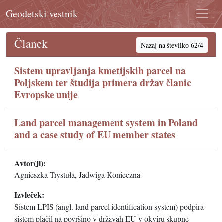
Geodetski vestnik
Članek
Nazaj na številko 62/4
Sistem upravljanja kmetijskih parcel na
Poljskem ter študija primera držav članic
Evropske unije
Land parcel management system in Poland
and a case study of EU member states
Avtor(ji):
Agnieszka Trystuła, Jadwiga Konieczna
Izvleček:
Sistem LPIS (angl. land parcel identification system) podpira
sistem plačil na površino v državah EU v okviru skupne