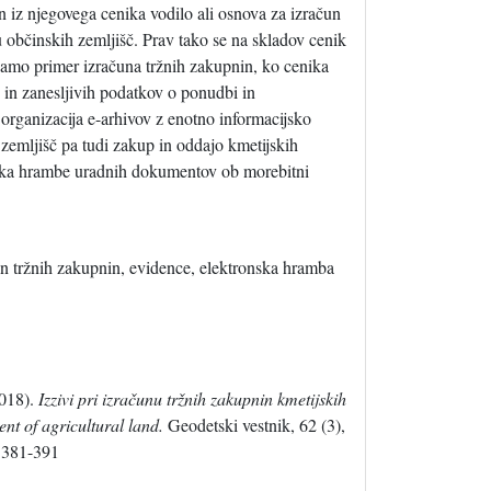
n iz njegovega cenika vodilo ali osnova za izračun
 občinskih zemljišč. Prav tako se na skladov cenik
vamo primer izračuna tržnih zakupnin, ko cenika
h in zanesljivih podatkov o ponudbi in
organizacija e-arhivov z enotno informacijsko
zemljišč pa tudi zakup in oddajo kmetijskih
 roka hrambe uradnih dokumentov ob morebitni
čun tržnih zakupnin, evidence, elektronska hramba
018).
Izzivi pri izračunu tržnih zakupnin kmetijskih
ent of agricultural land.
Geodetski vestnik, 62 (3),
.381-391