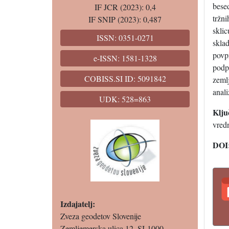
besed
IF JCR (2023): 0,4
tržn
IF SNIP (2023): 0,487
sklic
ISSN: 0351-0271
sklad
povpr
e-ISSN: 1581-1328
podp
COBISS.SI ID: 5091842
zeml
anali
UDK: 528=863
Klju
vredn
DOI
Izdajatelj:
Zveza geodetov Slovenije
Zemljemerska ulica 12, SI-1000