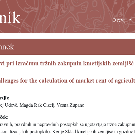
nik
O reviji
anek
ivi pri izračunu tržnih zakupnin kmetijskih zemljišč
llenges for the calculation of market rent of agricul
(ji):
ej Udovč, Magda Rak Cizelj, Vesna Zupanc
eček:
ravnih, pravdnih in nepravdnih postopkih se ugotavljajo tržne zakupnin
cionalizacijskih postopkih). Ker je Sklad kmetijskih zemljišč in gozd