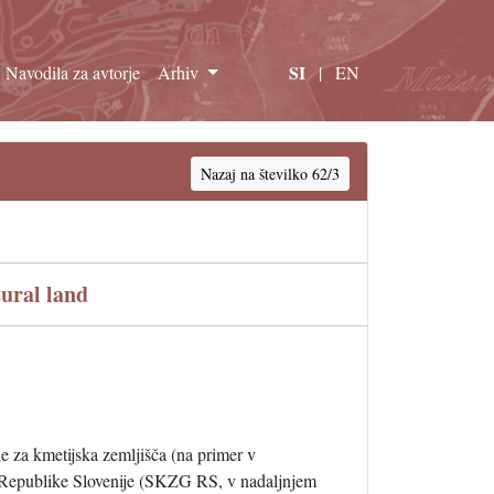
SI
Navodila za avtorje
Arhiv
|
EN
Nazaj na številko 62/3
tural land
e za kmetijska zemljišča (na primer v
ov Republike Slovenije (SKZG RS, v nadaljnjem