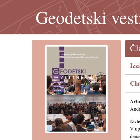
Geodetski vest
Čl
Izz
Cha
Avtor
Andr
Izvl
V up
dena