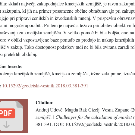
ilu: sklad) največji zakupodajalec kmetijskih zemljišč, je raven zakupni
ih zakupnin, ki jih na primer posamezne občine obračunavajo pri zakupu
ujejo pri pripravi cenilskih in izvedenskih mnenj. V prispevku obravna
a ni mogoče uporabiti. Pri tem je največja težava pridobitev objektivni
aševanju za kmetijska zemljišča. V veliko pomoč bi bila boljša, enotna 
oro v obliki vzpostavljene baze ponudb za prodajo in nakup kmetijskih 
jišč v zakup. Tako dostopnost podatkov tudi ne bi bila ovirana zaradi
zi preteklih obdobij.
čne besede:
otenje kmetijskih zemljišč, kmetijska zemljišča, tržne zakupnine, izra
:
10.15292/geodetski-vestnik.2018.03.381-391
Citation:
Andrej Udovč, Magda Rak Cizelj, Vesna Zupanc (2
zemljišč. | Challenges for the calculation of market r
381-391. DOI: 10.15292/geodetski-vestnik.2018.03