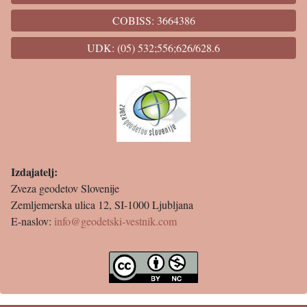
COBISS: 3664386
UDK: (05) 532;556;626/628.6
Izdajatelj:
Zveza geodetov Slovenije
Zemljemerska ulica 12, SI-1000 Ljubljana
E-naslov:
info@geodetski-vestnik.com