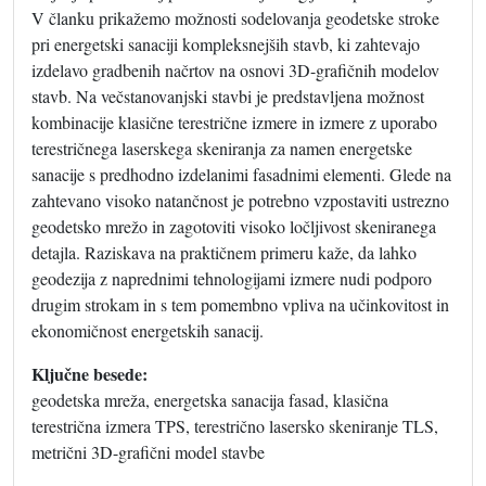
V članku prikažemo možnosti sodelovanja geodetske stroke
pri energetski sanaciji kompleksnejših stavb, ki zahtevajo
izdelavo gradbenih načrtov na osnovi 3D-grafičnih modelov
stavb. Na večstanovanjski stavbi je predstavljena možnost
kombinacije klasične terestrične izmere in izmere z uporabo
terestričnega laserskega skeniranja za namen energetske
sanacije s predhodno izdelanimi fasadnimi elementi. Glede na
zahtevano visoko natančnost je potrebno vzpostaviti ustrezno
geodetsko mrežo in zagotoviti visoko ločljivost skeniranega
detajla. Raziskava na praktičnem primeru kaže, da lahko
geodezija z naprednimi tehnologijami izmere nudi podporo
drugim strokam in s tem pomembno vpliva na učinkovitost in
ekonomičnost energetskih sanacij.
Ključne besede:
geodetska mreža, energetska sanacija fasad, klasična
terestrična izmera TPS, terestrično lasersko skeniranje TLS,
metrični 3D-grafični model stavbe