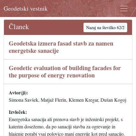
Geodetski vestnik
Članek
Nazaj na številko 62/2
Geodetska izmera fasad stavb za namen
energetske sanacije
Geodetic evaluation of building facades for
the purpose of energy renovation
Avtor(ji):
Simona Savšek, Matjaž Flerin, Klemen Kregar, Dušan Kogoj
Izvleček:
Energetska sanacija ali prenova stavb je inženirski projekt, s
katerim dosežemo, da po sanaciji stavba za ogrevanje in
hlajenje porabi vsaj polovico manj energije kot pred sanacijo.