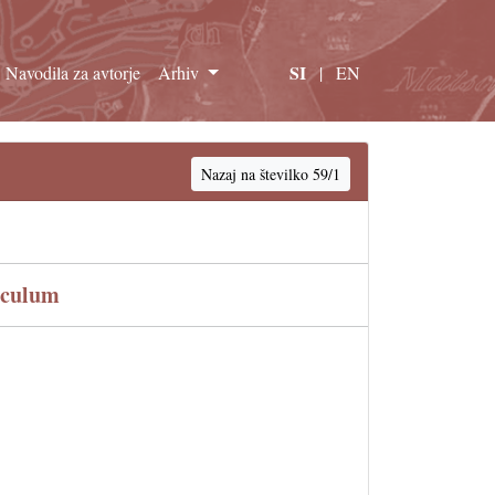
SI
Navodila za avtorje
Arhiv
|
EN
Nazaj na številko 59/1
iculum