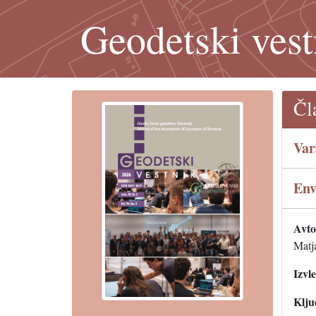
Geodetski vest
Čl
Var
Env
Avtor
Matj
Izvl
Klju