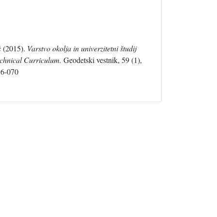
č (2015).
Varstvo okolja in univerzitetni študij
echnical Curriculum.
Geodetski vestnik, 59 (1),
56-070