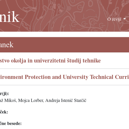
nik
O reviji
anek
stvo okolja in univerzitetni študij tehnike
ironment Protection and University Technical Curr
(ji):
až Mikoš, Mojca Lorber, Andreja Istenič Starčič
eček:
čne besede: