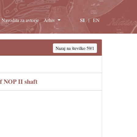
SI
Navodila za avtorje
Arhiv
|
EN
Nazaj na številko 59/1
f NOP II shaft