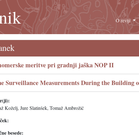
nik
O reviji
anek
omerske meritve pri gradnji jaška NOP II
e Surveillance Measurements During the Building o
(ji):
až Koželj, Jure Slatinšek, Tomaž Ambrožič
eček:
čne besede: