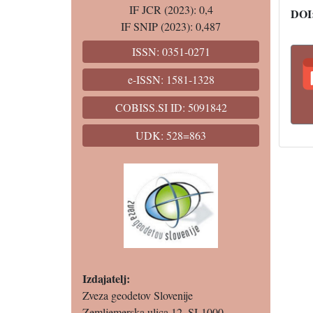
IF JCR (2023): 0,4
DOI
IF SNIP (2023): 0,487
ISSN: 0351-0271
e-ISSN: 1581-1328
COBISS.SI ID: 5091842
UDK: 528=863
Izdajatelj:
Zveza geodetov Slovenije
Zemljemerska ulica 12, SI-1000