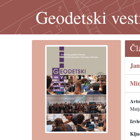
Geodetski vest
Čl
Jam
Min
Avtor
Matj
Izvl
Klju