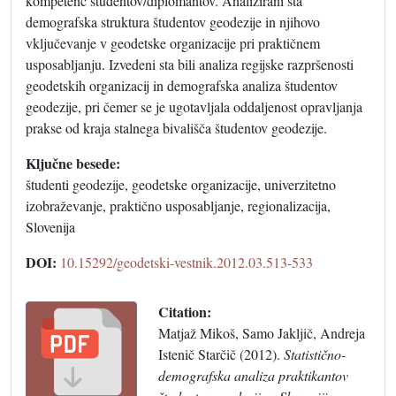
kompetenc študentov/diplomantov. Analizirani sta
demografska struktura študentov geodezije in njihovo
vključevanje v geodetske organizacije pri praktičnem
usposabljanju. Izvedeni sta bili analiza regijske razpršenosti
geodetskih organizacij in demografska analiza študentov
geodezije, pri čemer se je ugotavljala oddaljenost opravljanja
prakse od kraja stalnega bivališča študentov geodezije.
Ključne besede:
študenti geodezije, geodetske organizacije, univerzitetno
izobraževanje, praktično usposabljanje, regionalizacija,
Slovenija
DOI:
10.15292/geodetski-vestnik.2012.03.513-533
Citation:
Matjaž Mikoš, Samo Jakljič, Andreja
Istenič Starčič (2012).
Statistično-
demografska analiza praktikantov