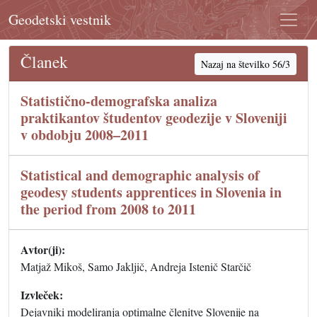
Geodetski vestnik
Članek
Nazaj na številko 56/3
Statistično-demografska analiza
praktikantov študentov geodezije v Sloveniji
v obdobju 2008–2011
Statistical and demographic analysis of
geodesy students apprentices in Slovenia in
the period from 2008 to 2011
Avtor(ji):
Matjaž Mikoš, Samo Jakljič, Andreja Istenič Starčič
Izvleček:
Dejavniki modeliranja optimalne členitve Slovenije na