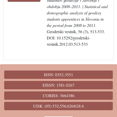
študentov geodezije v Sloveniji v
obdobju 2008–2011. | Statistical and
demographic analysis of geodesy
students apprentices in Slovenia in
the period from 2008 to 2011.
Geodetski vestnik, 56 (3), 513-533.
DOI: 10.15292/geodetski-
vestnik.2012.03.513-533
ISSN: 0352-3551
EISSN: 1581-0267
COBISS: 3664386
UDK: (05) 532;556;626/628.6