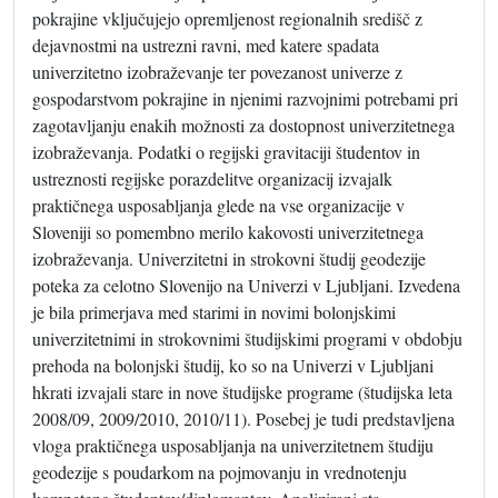
pokrajine vključujejo opremljenost regionalnih središč z
dejavnostmi na ustrezni ravni, med katere spadata
univerzitetno izobraževanje ter povezanost univerze z
gospodarstvom pokrajine in njenimi razvojnimi potrebami pri
zagotavljanju enakih možnosti za dostopnost univerzitetnega
izobraževanja. Podatki o regijski gravitaciji študentov in
ustreznosti regijske porazdelitve organizacij izvajalk
praktičnega usposabljanja glede na vse organizacije v
Sloveniji so pomembno merilo kakovosti univerzitetnega
izobraževanja. Univerzitetni in strokovni študij geodezije
poteka za celotno Slovenijo na Univerzi v Ljubljani. Izvedena
je bila primerjava med starimi in novimi bolonjskimi
univerzitetnimi in strokovnimi študijskimi programi v obdobju
prehoda na bolonjski študij, ko so na Univerzi v Ljubljani
hkrati izvajali stare in nove študijske programe (študijska leta
2008/09, 2009/2010, 2010/11). Posebej je tudi predstavljena
vloga praktičnega usposabljanja na univerzitetnem študiju
geodezije s poudarkom na pojmovanju in vrednotenju