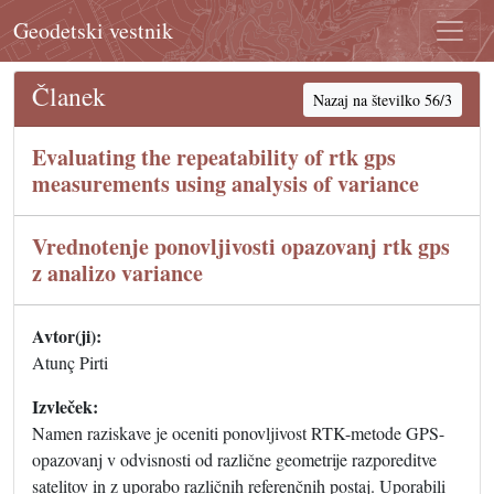
Geodetski vestnik
Članek
Nazaj na številko 56/3
Evaluating the repeatability of rtk gps
measurements using analysis of variance
Vrednotenje ponovljivosti opazovanj rtk gps
z analizo variance
Avtor(ji):
Atunç Pirti
Izvleček:
Namen raziskave je oceniti ponovljivost RTK-metode GPS-
opazovanj v odvisnosti od različne geometrije razporeditve
satelitov in z uporabo različnih referenčnih postaj. Uporabili