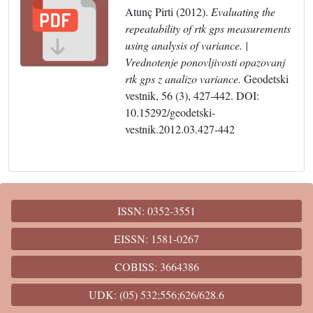
Atunç Pirti (2012).
Evaluating the
repeatability of rtk gps measurements
using analysis of variance. |
Vrednotenje ponovljivosti opazovanj
rtk gps z analizo variance.
Geodetski
vestnik, 56 (3), 427-442. DOI:
10.15292/geodetski-
vestnik.2012.03.427-442
ISSN: 0352-3551
EISSN: 1581-0267
COBISS: 3664386
UDK: (05) 532;556;626/628.6