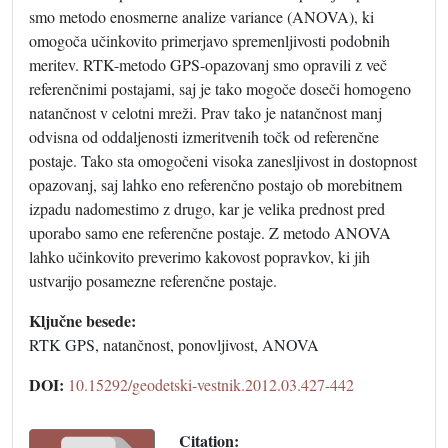
smo metodo enosmerne analize variance (ANOVA), ki
omogoča učinkovito primerjavo spremenljivosti podobnih
meritev. RTK-metodo GPS-opazovanj smo opravili z več
referenčnimi postajami, saj je tako mogoče doseči homogeno
natančnost v celotni mreži. Prav tako je natančnost manj
odvisna od oddaljenosti izmeritvenih točk od referenčne
postaje. Tako sta omogočeni visoka zanesljivost in dostopnost
opazovanj, saj lahko eno referenčno postajo ob morebitnem
izpadu nadomestimo z drugo, kar je velika prednost pred
uporabo samo ene referenčne postaje. Z metodo ANOVA
lahko učinkovito preverimo kakovost popravkov, ki jih
ustvarijo posamezne referenčne postaje.
Ključne besede:
RTK GPS, natančnost, ponovljivost, ANOVA
DOI:
10.15292/geodetski-vestnik.2012.03.427-442
Citation: