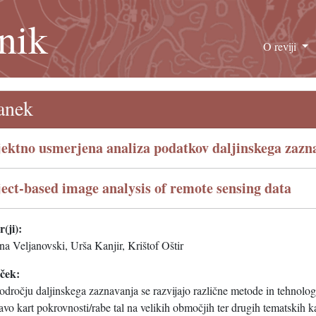
nik
O reviji
anek
ektno usmerjena analiza podatkov daljinskega zazn
ect-based image analysis of remote sensing data
(ji):
na Veljanovski, Urša Kanjir, Krištof Oštir
eček:
dročju daljinskega zaznavanja se razvijajo različne metode in tehnolog
avo kart pokrovnosti/rabe tal na velikih območjih ter drugih tematskih