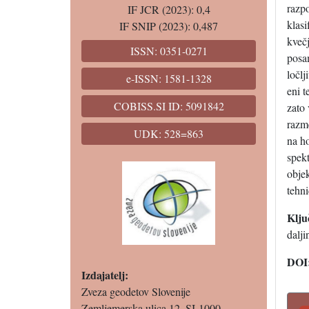
razpo
IF JCR (2023): 0,4
klasi
IF SNIP (2023): 0,487
kvečj
ISSN: 0351-0271
posam
ločlj
e-ISSN: 1581-1328
eni t
COBISS.SI ID: 5091842
zato 
razme
UDK: 528=863
na ho
spekt
objek
tehni
Klju
dalji
DOI
Izdajatelj:
Zveza geodetov Slovenije
Zemljemerska ulica 12, SI-1000