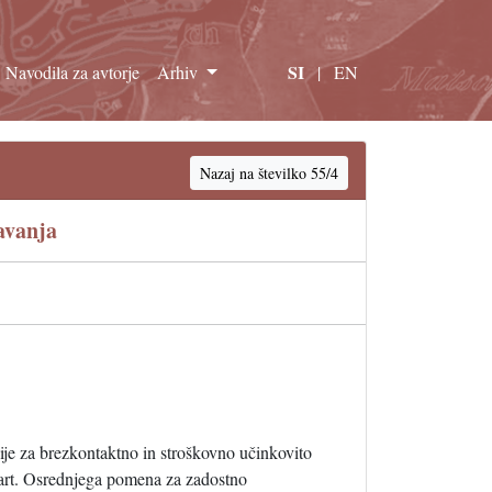
SI
Navodila za avtorje
Arhiv
|
EN
Nazaj na številko 55/4
avanja
ije za brezkontaktno in stroškovno učinkovito
 kart. Osrednjega pomena za zadostno