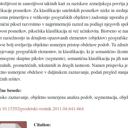
ložljivost in zanesljivost takšnih kart za raziskave zemeljskega površja 
fikacije posnetkov. Za klasifikacijo satelitskih posnetkov nizke in srednje 
emu primerljiva z velikostjo geografskih objektov) zadostuje uporaba pik
ični piksel razvrstimo v najprimernejši razred na podlagi njegovih spe
ivost posnetkov, pikselska klasifikacija ni več učinkovita. Bistveno se 
er razsežnostjo in detajlom opazovanih elementov (objektov) geografske 
vse bolj uveljavlja objektno usmerjen pristop obdelave podob. Ta združu
jevanje geografskih elementov, in klasifikacijo, ki je semantično (kon
mogene skupine pikslov (segmente), semantična klasifikacija pa jih nat
ralnih, geometričnih, teksturnih in drugih lastnosti. Namen prispevka je
tno usmerjene obdelave v daljinskem zaznavanju, podati pregled stanja 
čnih rešitev.
čne besede:
nsko zaznavanje, objektno usmerjena analiza podob, segmentacija, objekt
:
10.15292/geodetski-vestnik.2011.04.641-664
Citation: