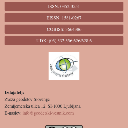
ISSN: 0352-3551
EISSN: 1581-0267
COBISS: 3664386
UDK: (05) 532;556;626/628.6
Izdajatelj:
Zveza geodetov Slovenije
Zemljemerska ulica 12, SI-1000 Ljubljana
E-naslov:
info@geodetski-vestnik.com