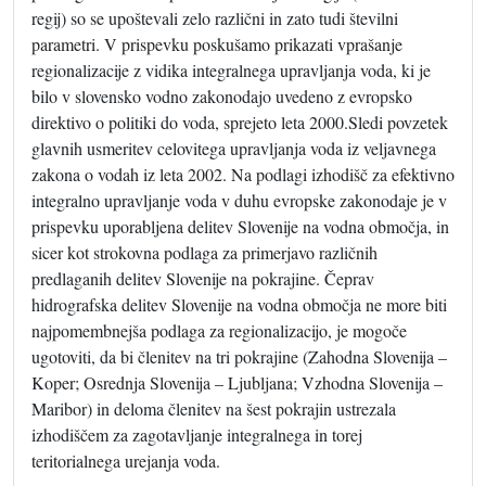
regij) so se upoštevali zelo različni in zato tudi številni
parametri. V prispevku poskušamo prikazati vprašanje
regionalizacije z vidika integralnega upravljanja voda, ki je
bilo v slovensko vodno zakonodajo uvedeno z evropsko
direktivo o politiki do voda, sprejeto leta 2000.Sledi povzetek
glavnih usmeritev celovitega upravljanja voda iz veljavnega
zakona o vodah iz leta 2002. Na podlagi izhodišč za efektivno
integralno upravljanje voda v duhu evropske zakonodaje je v
prispevku uporabljena delitev Slovenije na vodna območja, in
sicer kot strokovna podlaga za primerjavo različnih
predlaganih delitev Slovenije na pokrajine. Čeprav
hidrografska delitev Slovenije na vodna območja ne more biti
najpomembnejša podlaga za regionalizacijo, je mogoče
ugotoviti, da bi členitev na tri pokrajine (Zahodna Slovenija –
Koper; Osrednja Slovenija – Ljubljana; Vzhodna Slovenija –
Maribor) in deloma členitev na šest pokrajin ustrezala
izhodiščem za zagotavljanje integralnega in torej
teritorialnega urejanja voda.