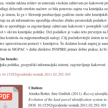
za, vendar takšna rešitev ni ustrezala visokim zahtevam po kakovosti pr
odlagi državnih ortofoto načrtov so bila ponovno zajeta vsa kmetijska 
 je sistem, ki ga v Sloveniji predstavljajo grafične enote rabe kmetijskih
uje na ali informativno uporablja obsežno zbirko prostorskih podatkov in
ki se uporabljajo za zagotavljanje zahtevane kakovosti v postopkih vzd
ol v okviru kmetijske politike. Del podatkov je vsako leto preverjen n
alna kontrola sta najpomembnejši nalogi. Cilj jeučinkovitejši sistem in 
stev upravičencem pomoči v kmetijstvu. Še dodaten korak naprej je nare
strom in SIGPAC v duhu direktive INSPIRE primer dobre prakse, ki bi l
čne besede:
jska politika, geografski informacijski sistemi, zagotavljanje kakovosti
:
10.15292/geodetski-vestnik.2011.02.292-303
Citation:
Alenka Rotter, Jure Gnilšek (2011).
Razvoj identifik
Evolution of the land parcel identification system in
DOI: 10.15292/geodetski-vestnik.2011.02.292-303