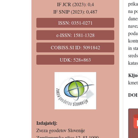
prika
IF JCR (2023): 0,4
na p
IF SNIP (2023): 0,487
danes
ISSN: 0351-0271
navez
podat
e-ISSN: 1581-1328
kontr
COBISS.SI ID: 5091842
in st
sred
UDK: 528=863
kata
Klju
kmeti
DOI
Izdajatelj:
Zveza geodetov Slovenije
Zemljemerska ulica 12, SI-1000