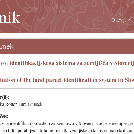
nik
O reviji
anek
voj identifikacijskega sistema za zemljišča v Slovenij
lution of the land parcel identification system in Slo
(ji):
ka Rotter, Jure Gnilšek
eček:
v je identifikacijski sistem za zemljišča v Sloveniji star šele nekaj le
 so bili uporabljeni atributni podatki zemljiškega katastra, nato kot gr