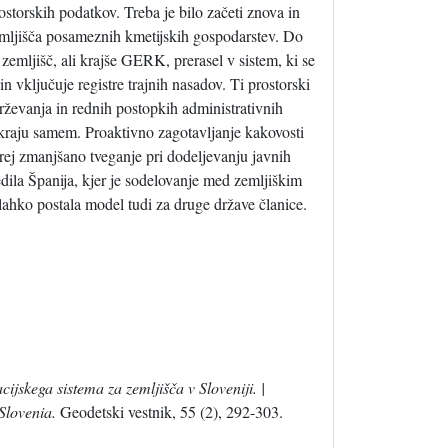
ostorskih podatkov. Treba je bilo začeti znova in
zemljišča posameznih kmetijskih gospodarstev. Do
 zemljišč, ali krajše GERK, prerasel v sistem, ki se
 vključuje registre trajnih nasadov. Ti prostorski
rževanja in rednih postopkih administrativnih
a kraju samem. Proaktivno zagotavljanje kakovosti
torej zmanjšano tveganje pri dodeljevanju javnih
dila Španija, kjer je sodelovanje med zemljiškim
ahko postala model tudi za druge države članice.
acijskega sistema za zemljišča v Sloveniji. |
 Slovenia.
Geodetski vestnik, 55 (2), 292-303.