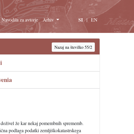
SI
Navodila za avtorje
Arhiv
|
EN
Nazaj na številko 55/2
i
venia
t, je doživel že kar nekaj pomembnih sprememb.
afična podlaga podatki zemljiškokatastrskega