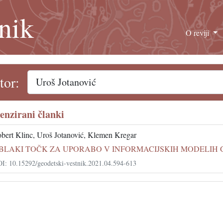
nik
O reviji
tor:
enzirani članki
bert Klinc, Uroš Jotanović, Klemen Kregar
BLAKI TOČK ZA UPORABO V INFORMACIJSKIH MODELIH G
I: 10.15292/geodetski-vestnik.2021.04.594-613