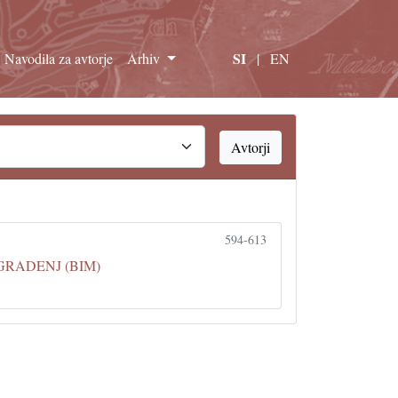
SI
Navodila za avtorje
Arhiv
|
EN
Avtorji
594-613
RADENJ (BIM)