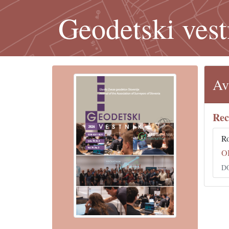
Geodetski vest
Av
Rec
Ro
O
DO