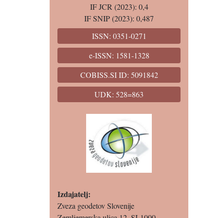
IF JCR (2023): 0,4
IF SNIP (2023): 0,487
ISSN: 0351-0271
e-ISSN: 1581-1328
COBISS.SI ID: 5091842
UDK: 528=863
Izdajatelj:
Zveza geodetov Slovenije
Zemljemerska ulica 12, SI-1000