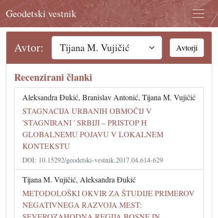
Geodetski vestnik
Avtor:
Avtorji
Recenzirani članki
Aleksandra Đukić, Branislav Antonić, Tijana M. Vujičić
STAGNACIJA URBANIH OBMOČIJ V
'STAGNIRANI ' SRBIJI – PRISTOP H
GLOBALNEMU POJAVU V LOKALNEM
KONTEKSTU
DOI: 10.15292/geodetski-vestnik.2017.04.614-629
Tijana M. Vujičić, Aleksandra Đukić
METODOLOŠKI OKVIR ZA ŠTUDIJE PRIMEROV
NEGATIVNEGA RAZVOJA MEST:
SEVEROZAHODNA REGIJA BOSNE IN