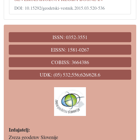
DOI: 10.15292/geodetski-vestnik.2015.03.520-536
ISSN: 0352-3551
EISSN: 1581-0267
COBISS: 3664386
UDK: (05) 532;556;626/628.6
Izdajatelj:
Zveza geodetov Slovenije