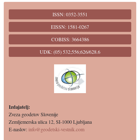
ISSN: 0352-3551
EISSN: 1581-0267
COBISS: 3664386
UDK: (05) 532;556;626/628.6
Izdajatelj:
Zveza geodetov Slovenije
Zemljemerska ulica 12, SI-1000 Ljubljana
E-naslov:
info@geodetski-vestnik.com