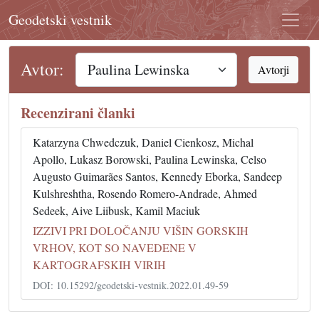
Geodetski vestnik
Avtor:
Avtorji
Recenzirani članki
Katarzyna Chwedczuk, Daniel Cienkosz, Michal
Apollo, Lukasz Borowski, Paulina Lewinska, Celso
Augusto Guimarães Santos, Kennedy Eborka, Sandeep
Kulshreshtha, Rosendo Romero-Andrade, Ahmed
Sedeek, Aive Liibusk, Kamil Maciuk
IZZIVI PRI DOLOČANJU VIŠIN GORSKIH
VRHOV, KOT SO NAVEDENE V
KARTOGRAFSKIH VIRIH
DOI: 10.15292/geodetski-vestnik.2022.01.49-59