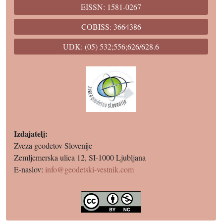
EISSN: 1581-0267
COBISS: 3664386
UDK: (05) 532;556;626/628.6
Izdajatelj:
Zveza geodetov Slovenije
Zemljemerska ulica 12, SI-1000 Ljubljana
E-naslov:
info@geodetski-vestnik.com