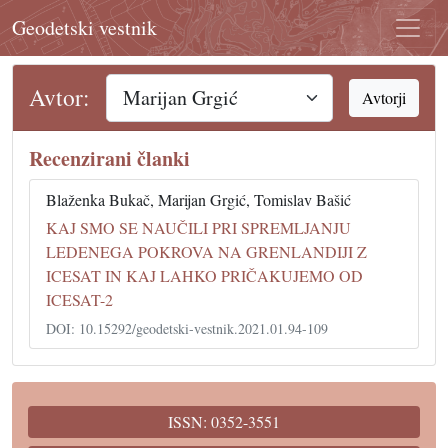
Geodetski vestnik
Avtor:
Avtorji
Recenzirani članki
Blaženka Bukač, Marijan Grgić, Tomislav Bašić
KAJ SMO SE NAUČILI PRI SPREMLJANJU
LEDENEGA POKROVA NA GRENLANDIJI Z
ICESAT IN KAJ LAHKO PRIČAKUJEMO OD
ICESAT-2
DOI: 10.15292/geodetski-vestnik.2021.01.94-109
ISSN: 0352-3551