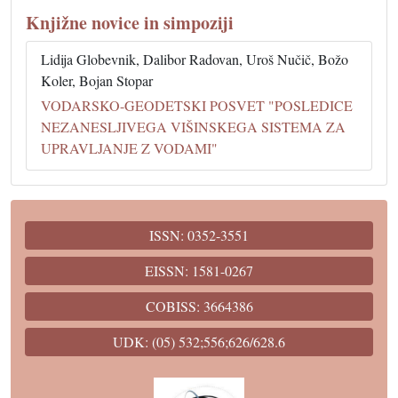
Knjižne novice in simpoziji
Lidija Globevnik, Dalibor Radovan, Uroš Nučič, Božo
Koler, Bojan Stopar
VODARSKO-GEODETSKI POSVET "POSLEDICE
NEZANESLJIVEGA VIŠINSKEGA SISTEMA ZA
UPRAVLJANJE Z VODAMI"
ISSN: 0352-3551
EISSN: 1581-0267
COBISS: 3664386
UDK: (05) 532;556;626/628.6