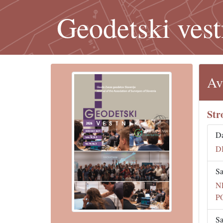
Geodetski vest
Av
Str
Da
D
Sa
N
P
Sa