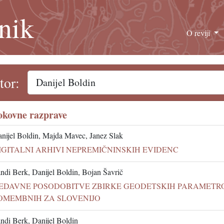
nik
O reviji
tor:
okovne razprave
nijel Boldin, Majda Mavec, Janez Slak
IGITALNI ARHIVI NEPREMIČNINSKIH EVIDENC
ndi Berk, Danijel Boldin, Bojan Šavrič
EDAVNE POSODOBITVE ZBIRKE GEODETSKIH PARAMETRO
OMEMBNIH ZA SLOVENIJO
ndi Berk, Danijel Boldin