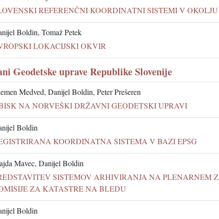
LOVENSKI REFERENČNI KOORDINATNI SISTEMI V OKOLJU
nijel Boldin, Tomaž Petek
VROPSKI LOKACIJSKI OKVIR
ani Geodetske uprave Republike Slovenije
emen Medved, Danijel Boldin, Peter Prešeren
BISK NA NORVEŠKI DRŽAVNI GEODETSKI UPRAVI
nijel Boldin
EGISTRIRANA KOORDINATNA SISTEMA V BAZI EPSG
jda Mavec, Danijel Boldin
REDSTAVITEV SISTEMOV ARHIVIRANJA NA PLENARNEM 
OMISIJE ZA KATASTRE NA BLEDU
nijel Boldin