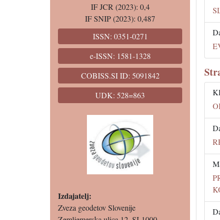
IF JCR (2023): 0,4
S
IF SNIP (2023): 0,487
Da
ISSN: 0351-0271
E
e-ISSN: 1581-1328
Str
COBISS.SI ID: 5091842
Kl
UDK: 528=863
O
Da
R
Ma
P
K
Izdajatelj:
Zveza geodetov Slovenije
Da
Zemljemerska ulica 12, SI-1000