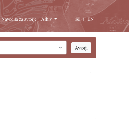
SI
Navodila za avtorje
Arhiv
|
EN
Avtorji