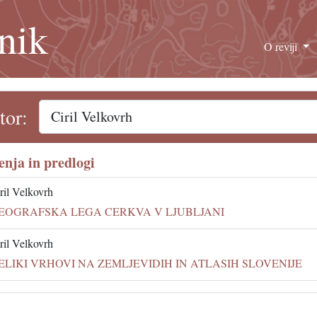
nik
O reviji
tor:
nja in predlogi
ril Velkovrh
EOGRAFSKA LEGA CERKVA V LJUBLJANI
ril Velkovrh
ELIKI VRHOVI NA ZEMLJEVIDIH IN ATLASIH SLOVENIJE