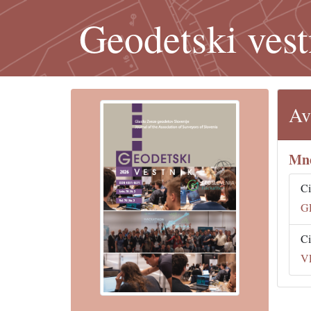
Geodetski vest
Av
Mne
Ci
G
Ci
V