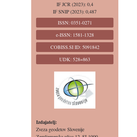
IF JCR (2023): 0,4
IF SNIP (2023): 0,487
ISSN: 0351-0271
e-ISSN: 1581-1328
COBISS.SI ID: 5091842
UDK: 528=863
Izdajatelj:
Zveza geodetov Slovenije
Zemljemerska ulica 12, SI-1000