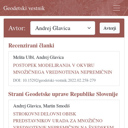
Geodetski vestnik
Avtor:
Avtorji
Recenzirani članki
Melita Ulbl, Andrej Glavica
POSTOPEK MODELIRANJA V OKVIRU
MNOŽIČNEGA VREDNOTENJA NEPREMIČNIN
DOI: 10.15292/geodetski-vestnik.2022.02.258-279
Strani Geodetske uprave Republike Slovenije
Andrej Glavica, Martin Smodiš
STROKOVNI DELOVNI OBISK
PREDSTAVNIKOV URADA ZA MNOŽIČNO
VREDNOTENJE NEPREMIČNIN NA ŠVEDSKEM