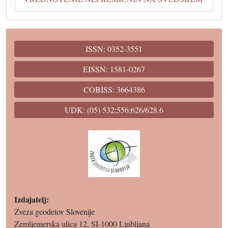
ISSN: 0352-3551
EISSN: 1581-0267
COBISS: 3664386
UDK: (05) 532;556;626/628.6
Izdajatelj:
Zveza geodetov Slovenije
Zemljemerska ulica 12, SI-1000 Ljubljana