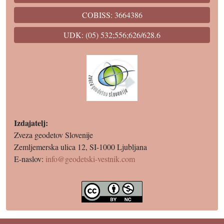
COBISS: 3664386
UDK: (05) 532;556;626/628.6
Izdajatelj:
Zveza geodetov Slovenije
Zemljemerska ulica 12, SI-1000 Ljubljana
E-naslov:
info@geodetski-vestnik.com