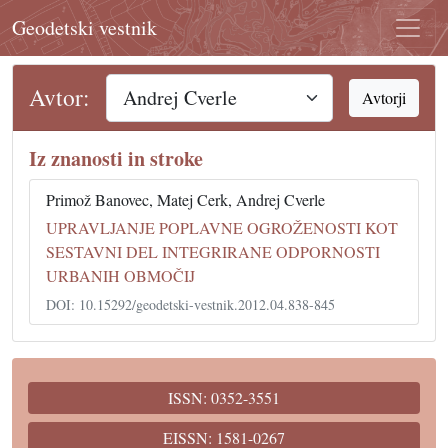
Geodetski vestnik
Avtor:
Avtorji
Iz znanosti in stroke
Primož Banovec, Matej Cerk, Andrej Cverle
UPRAVLJANJE POPLAVNE OGROŽENOSTI KOT
SESTAVNI DEL INTEGRIRANE ODPORNOSTI
URBANIH OBMOČIJ
DOI: 10.15292/geodetski-vestnik.2012.04.838-845
ISSN: 0352-3551
EISSN: 1581-0267