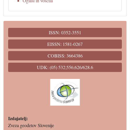
Oglasi in voščila
ISSN: 0352-3551
EISSN: 1581-0267
COBISS: 3664386
UDK: (05) 532;556;626/628.6
Izdajatelj:
Zveza geodetov Slovenije