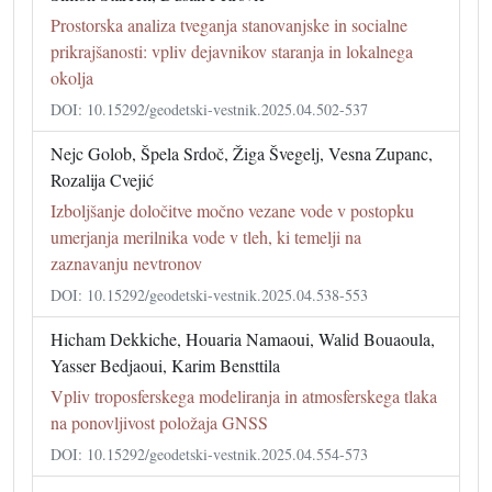
Prostorska analiza tveganja stanovanjske in socialne
prikrajšanosti: vpliv dejavnikov staranja in lokalnega
okolja
DOI: 10.15292/geodetski-vestnik.2025.04.502-537
Nejc Golob, Špela Srdoč, Žiga Švegelj, Vesna Zupanc,
Rozalija Cvejić
Izboljšanje določitve močno vezane vode v postopku
umerjanja merilnika vode v tleh, ki temelji na
zaznavanju nevtronov
DOI: 10.15292/geodetski-vestnik.2025.04.538-553
Hicham Dekkiche, Houaria Namaoui, Walid Bouaoula,
Yasser Bedjaoui, Karim Bensttila
Vpliv troposferskega modeliranja in atmosferskega tlaka
na ponovljivost položaja GNSS
DOI: 10.15292/geodetski-vestnik.2025.04.554-573