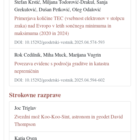
Stefan Krstić, Miljana Todorović-Drakul, Sanja
Grekulović, Dušan Petković, Oleg Odalović
Primerjava količine TEC (vsebnost elektronov v stolpcu
zraka) nad Evropo v letih sončnega minimuma in
maksimuma (2020 in 2024)
DOI: 10.15292/geodetski-vestnik.2025.04.574-593
Rok Cedilnik, Miha Muck, Marijana Vugrin
Povezava evidenc s področja graditve in katastra
nepremičnin
DOI: 10.15292/geodetski-vestnik.2025.04.594-602
Strokovne razprave
Joc Triglav
Zvezdni mož Koo-Koo-Sint, astronom in geodet David
Thompson
Katja Oven