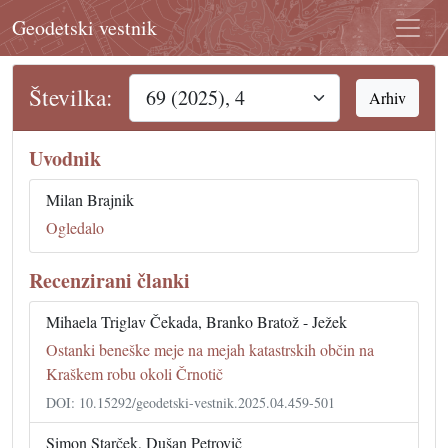
Geodetski vestnik
Številka:
Arhiv
Uvodnik
Milan Brajnik
Ogledalo
Recenzirani članki
Mihaela Triglav Čekada, Branko Bratož - Ježek
Ostanki beneške meje na mejah katastrskih občin na
Kraškem robu okoli Črnotič
DOI: 10.15292/geodetski-vestnik.2025.04.459-501
Simon Starček, Dušan Petrovič