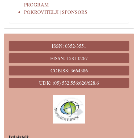
PROGRAM
POKROVITELJI | SPONSORS
ISSN: 0352-3551
EISSN: 1581-0267
COBISS: 3664386
UDK: (05) 532;556;626/628.6
Izdajatelj: