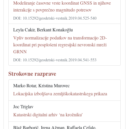
Modeliranje časovne vrste koordinat GNSS in njihove
interakcije s povprečno magnitudo potresov
DOI: 10.15292/geodetski-vestnik.2019.04.525-540
Leyla Cakir, Berkant Konakoğlu
Vpliv normalizacije podatkov na transformacijo 2D-
koordinat pri posplošeni regresijski nevronski mreži
GRNN
DOI: 10.15292/geodetski-vestnik.2019.04.541-553
Strokovne razprave
Marko Rotar, Kristina Murovec
Lokacijska izboljšava zemljiškokatastrskega prikaza
Joc Triglav
Katastrski digitalni arhiv ‘na krožniku’
Blaž Barborič, Irena Ažman, Raffaela Cefalo,