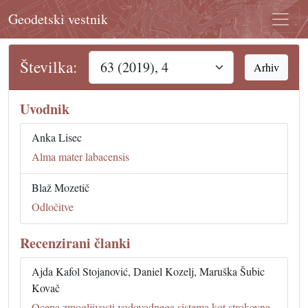
Geodetski vestnik
Številka:
Arhiv
Uvodnik
Anka Lisec
Alma mater labacensis
Blaž Mozetič
Odločitve
Recenzirani članki
Ajda Kafol Stojanović, Daniel Kozelj, Maruška Šubic
Kovač
Ocena zmogljivosti vodovodnega sistema kot strokovna