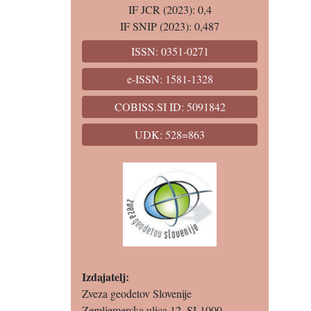
IF JCR (2023): 0,4
IF SNIP (2023): 0,487
ISSN: 0351-0271
e-ISSN: 1581-1328
COBISS.SI ID: 5091842
UDK: 528=863
Izdajatelj:
Zveza geodetov Slovenije
Zemljemerska ulica 12, SI-1000