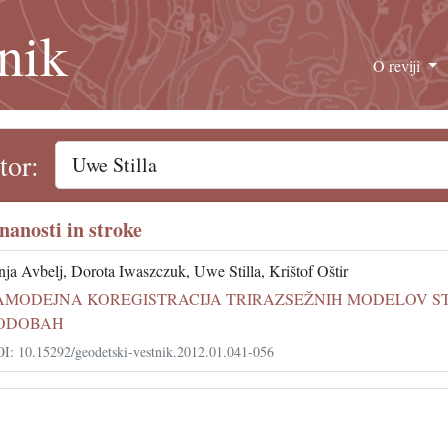
nik
O reviji
tor:
znanosti in stroke
nja Avbelj, Dorota Iwaszczuk, Uwe Stilla, Krištof Oštir
AMODEJNA KOREGISTRACIJA TRIRAZSEŽNIH MODELOV ST
ODOBAH
I: 10.15292/geodetski-vestnik.2012.01.041-056