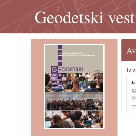
Geodetski vest
Av
Iz 
Ja
S
P
DO