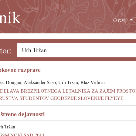
nik
O reviji
tor:
okovne razprave
jc Dougan, Aleksander Šašo, Urh Tržan, Blaž Vidmar
ZDELAVA BREZPILOTNEGA LETALNIKA ZA ZAJEM PROSTO
RUŠTVA ŠTUDENTOV GEODEZIJE SLOVENIJE FLYEYE
štvene dejavnosti
h Tržan
GSM NOVI SAD 2013