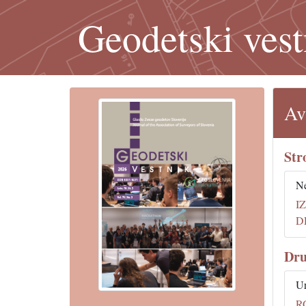
Geodetski vest
Av
Str
Ne
I
D
Dru
Ur
R