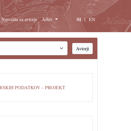
SI
Navodila za avtorje
Arhiv
|
EN
Avtorji
RSKIH PODATKOV – PROJEKT