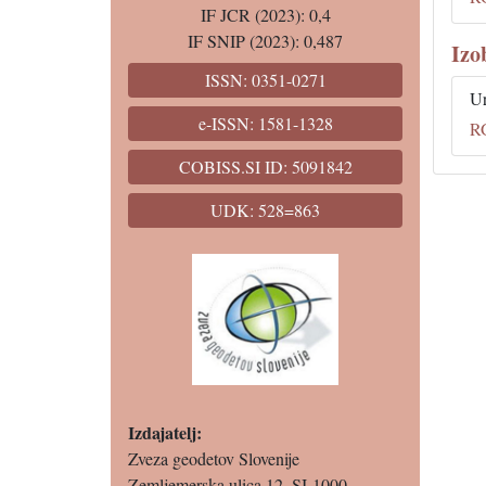
IF JCR (2023): 0,4
IF SNIP (2023): 0,487
Izo
ISSN: 0351-0271
Ur
e-ISSN: 1581-1328
R
COBISS.SI ID: 5091842
UDK: 528=863
Izdajatelj:
Zveza geodetov Slovenije
Zemljemerska ulica 12, SI-1000