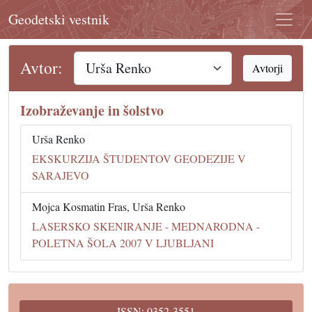
Geodetski vestnik
Avtor:
Avtorji
Izobraževanje in šolstvo
Urša Renko
EKSKURZIJA ŠTUDENTOV GEODEZIJE V
SARAJEVO
Mojca Kosmatin Fras, Urša Renko
LASERSKO SKENIRANJE - MEDNARODNA -
POLETNA ŠOLA 2007 V LJUBLJANI
ISSN: 0352-3551