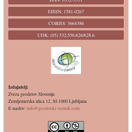
EISSN: 1581-0267
COBISS: 3664386
UDK: (05) 532;556;626/628.6
Izdajatelj:
Zveza geodetov Slovenije
Zemljemerska ulica 12, SI-1000 Ljubljana
E-naslov:
info@geodetski-vestnik.com