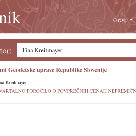
nik
O reviji
tor:
ani Geodetske uprave Republike Slovenije
na Kreitmayer
VARTALNO POROČILO O POVPREČNIH CENAH NEPREMIČN