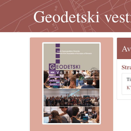
Geodetski vest
Av
Str
Ti
K