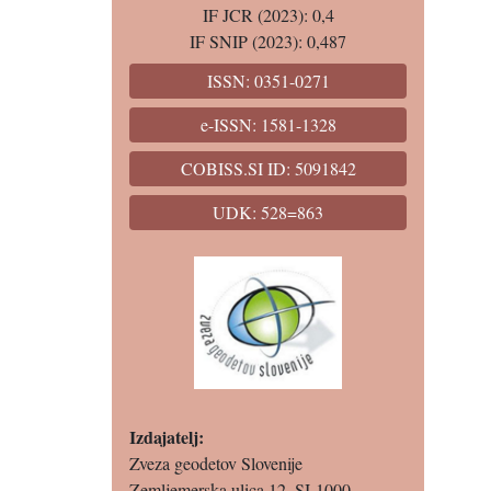
IF JCR (2023): 0,4
IF SNIP (2023): 0,487
ISSN: 0351-0271
e-ISSN: 1581-1328
COBISS.SI ID: 5091842
UDK: 528=863
Izdajatelj:
Zveza geodetov Slovenije
Zemljemerska ulica 12, SI-1000