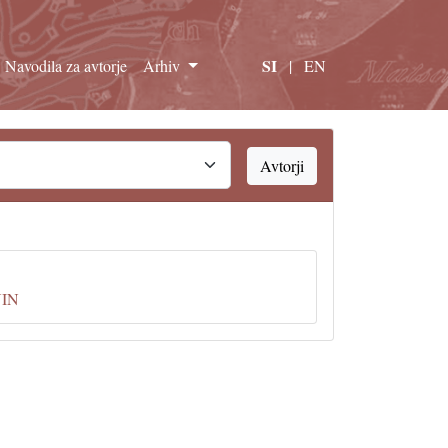
SI
Navodila za avtorje
Arhiv
|
EN
Avtorji
IN