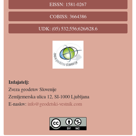
EISSN: 1581-0267
COBISS: 3664386
UDK: (05) 532;556;626/628.6
Izdajatelj:
Zveza geodetov Slovenije
Zemljemerska ulica 12, SI-1000 Ljubljana
E-naslov:
info@geodetski-vestnik.com