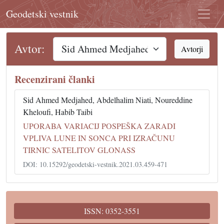
Geodetski vestnik
Avtor:
Avtorji
Recenzirani članki
Sid Ahmed Medjahed, Abdelhalim Niati, Noureddine
Kheloufi, Habib Taibi
UPORABA VARIACIJ POSPEŠKA ZARADI
VPLIVA LUNE IN SONCA PRI IZRAČUNU
TIRNIC SATELITOV GLONASS
DOI: 10.15292/geodetski-vestnik.2021.03.459-471
ISSN: 0352-3551