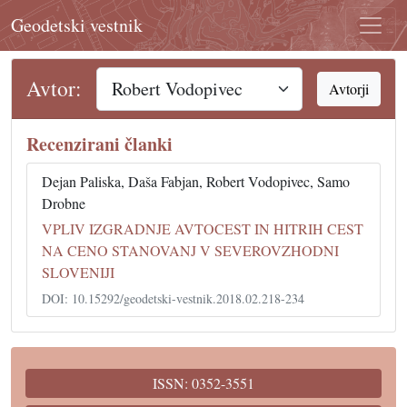
Geodetski vestnik
Avtor:
Avtorji
Recenzirani članki
Dejan Paliska, Daša Fabjan, Robert Vodopivec, Samo
Drobne
VPLIV IZGRADNJE AVTOCEST IN HITRIH CEST
NA CENO STANOVANJ V SEVEROVZHODNI
SLOVENIJI
DOI: 10.15292/geodetski-vestnik.2018.02.218-234
ISSN: 0352-3551