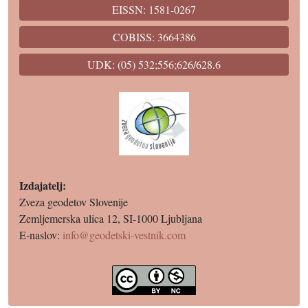
EISSN: 1581-0267
COBISS: 3664386
UDK: (05) 532;556;626/628.6
Izdajatelj:
Zveza geodetov Slovenije
Zemljemerska ulica 12, SI-1000 Ljubljana
E-naslov:
info@geodetski-vestnik.com