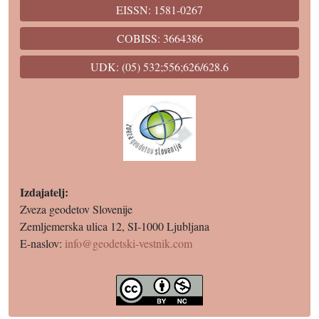
EISSN: 1581-0267
COBISS: 3664386
UDK: (05) 532;556;626/628.6
Izdajatelj:
Zveza geodetov Slovenije
Zemljemerska ulica 12, SI-1000 Ljubljana
E-naslov:
info@geodetski-vestnik.com