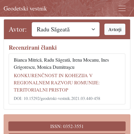
Geodetski vestnik
Avtor:
Avtorji
Recenzirani članki
Bianca Mitrică, Radu Săgeată, Irena Mocanu, Ines
Grigorescu, Monica Dumitraşcu
KONKURENČNOST IN KOHEZIJA V
REGIONALNEM RAZVOJU ROMUNIJE:
TERITORIALNI PRISTOP
DOI: 10.15292/geodetski-vestnik.2021.03.440-458
ISSN: 0352-3551