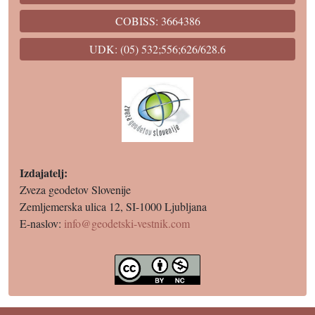
COBISS: 3664386
UDK: (05) 532;556;626/628.6
Izdajatelj:
Zveza geodetov Slovenije
Zemljemerska ulica 12, SI-1000 Ljubljana
E-naslov:
info@geodetski-vestnik.com