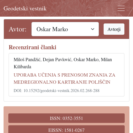
Geodetski vestnik
Avtor:
Avtorji
Recenzirani članki
Miloš Pandžić, Dejan Pavlović, Oskar Marko, Milan
Kilibarda
UPORABA UČENJA S PRENOSOM ZNANJA ZA
MEDREGIONALNO KARTIRANJE POLJŠČIN
DOI: 10.15292/geodetski-vestnik.2026.02.268-288
ISSN: 0352-3551
EISSN: 1581-0267