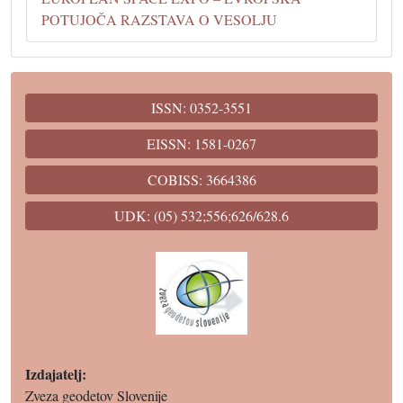
POTUJOČA RAZSTAVA O VESOLJU
ISSN: 0352-3551
EISSN: 1581-0267
COBISS: 3664386
UDK: (05) 532;556;626/628.6
Izdajatelj:
Zveza geodetov Slovenije