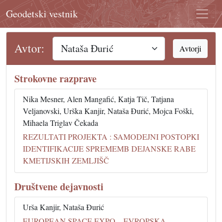
Geodetski vestnik
Avtor:
Avtorji
Strokovne razprave
Nika Mesner, Alen Mangafić, Katja Tič, Tatjana
Veljanovski, Urška Kanjir, Nataša Đurić, Mojca Foški,
Mihaela Triglav Čekada
REZULTATI PROJEKTA : SAMODEJNI POSTOPKI
IDENTIFIKACIJE SPREMEMB DEJANSKE RABE
KMETIJSKIH ZEMLJIŠČ
Društvene dejavnosti
Urša Kanjir, Nataša Đurić
EUROPEAN SPACE EXPO – EVROPSKA