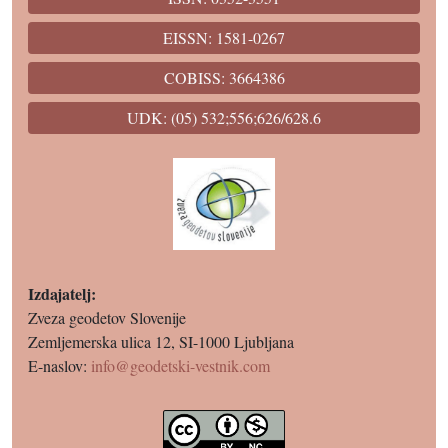
EISSN: 1581-0267
COBISS: 3664386
UDK: (05) 532;556;626/628.6
Izdajatelj:
Zveza geodetov Slovenije
Zemljemerska ulica 12, SI-1000 Ljubljana
E-naslov:
info@geodetski-vestnik.com