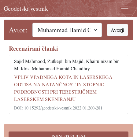
Geodetski vestnik
Avtor:
Avtorji
Recenzirani članki
Sajid Mahmood, Zulkepli bin Majid, Khairulnizam bin
M. Idris, Muhammad Hamid Chaudhry
VPLIV VPADNEGA KOTA IN LASERSKEGA
ODTISA NA NATANČNOST IN STOPNJO
PODROBNOSTI PRI TERESTRIČNEM
LASERSKEM SKENIRANJU
DOI: 10.15292/geodetski-vestnik.2022.01.260-281
ISSN: 0352-3551