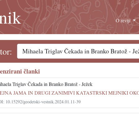
nik
O reviji
tor:
enzirani članki
haela Triglav Čekada in Branko Bratož - Ježek
EJNA JAMA IN DRUGI ZANIMIVI KATASTRSKI MEJNIKI OK
I: 10.15292/geodetski-vestnik.2024.01.11-39