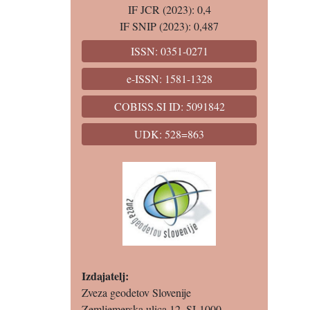
IF JCR (2023): 0,4
IF SNIP (2023): 0,487
ISSN: 0351-0271
e-ISSN: 1581-1328
COBISS.SI ID: 5091842
UDK: 528=863
Izdajatelj:
Zveza geodetov Slovenije
Zemljemerska ulica 12, SI-1000