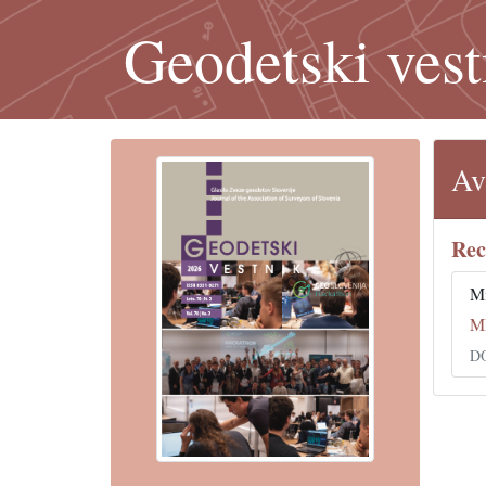
Geodetski vest
Av
Rec
Mi
M
DO