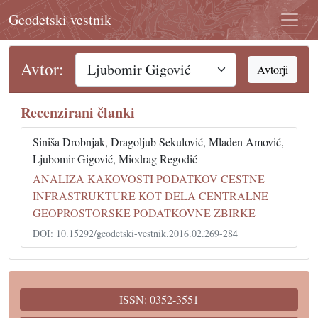
Geodetski vestnik
Avtor:
Avtorji
Recenzirani članki
Siniša Drobnjak, Dragoljub Sekulović, Mladen Amović,
Ljubomir Gigović, Miodrag Regodić
ANALIZA KAKOVOSTI PODATKOV CESTNE
INFRASTRUKTURE KOT DELA CENTRALNE
GEOPROSTORSKE PODATKOVNE ZBIRKE
DOI: 10.15292/geodetski-vestnik.2016.02.269-284
ISSN: 0352-3551