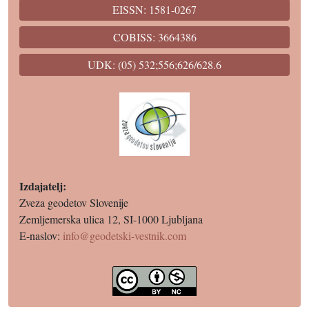
EISSN: 1581-0267
COBISS: 3664386
UDK: (05) 532;556;626/628.6
Izdajatelj:
Zveza geodetov Slovenije
Zemljemerska ulica 12, SI-1000 Ljubljana
E-naslov:
info@geodetski-vestnik.com