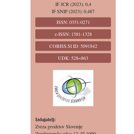
IF JCR (2023): 0,4
IF SNIP (2023): 0,487
ISSN: 0351-0271
e-ISSN: 1581-1328
COBISS.SI ID: 5091842
UDK: 528=863
Izdajatelj:
Zveza geodetov Slovenije
Zemljemerska ulica 12, SI-1000