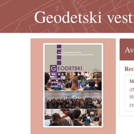
Geodetski vest
Av
Rec
Mo
(
S
DO