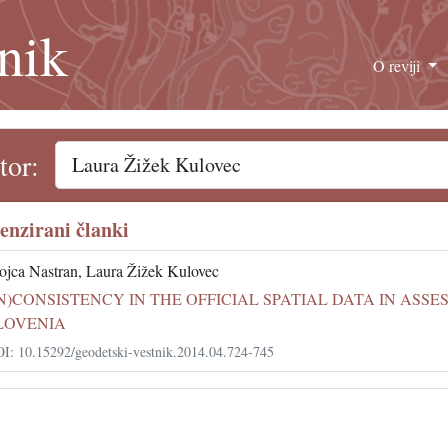
nik
O reviji
tor:
enzirani članki
jca Nastran, Laura Žižek Kulovec
IN)CONSISTENCY IN THE OFFICIAL SPATIAL DATA IN ASS
LOVENIA
I: 10.15292/geodetski-vestnik.2014.04.724-745