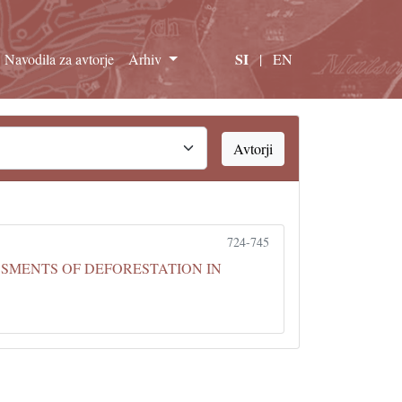
SI
Navodila za avtorje
Arhiv
|
EN
Avtorji
724-745
ESSMENTS OF DEFORESTATION IN