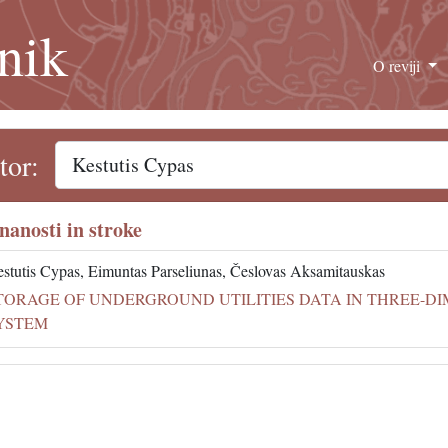
nik
O reviji
tor:
znanosti in stroke
stutis Cypas, Eimuntas Parseliunas, Česlovas Aksamitauskas
TORAGE OF UNDERGROUND UTILITIES DATA IN THREE-D
YSTEM