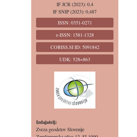
IF JCR (2023): 0,4
IF SNIP (2023): 0,487
ISSN: 0351-0271
e-ISSN: 1581-1328
COBISS.SI ID: 5091842
UDK: 528=863
Izdajatelj:
Zveza geodetov Slovenije
Zemljemerska ulica 12, SI-1000