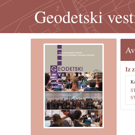
Geodetski vest
Av
Iz 
Ke
S
S