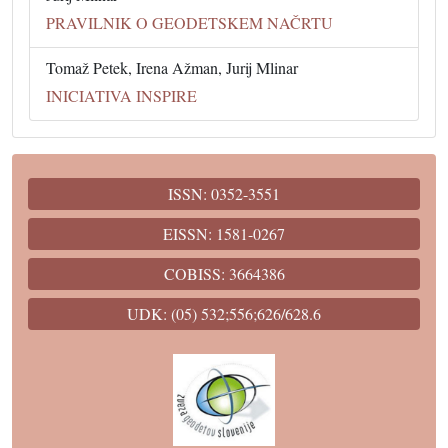
PRAVILNIK O GEODETSKEM NAČRTU
Tomaž Petek, Irena Ažman, Jurij Mlinar
INICIATIVA INSPIRE
ISSN: 0352-3551
EISSN: 1581-0267
COBISS: 3664386
UDK: (05) 532;556;626/628.6