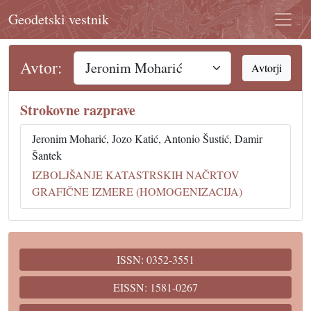
Geodetski vestnik
Avtor:
Avtorji
Strokovne razprave
Jeronim Moharić, Jozo Katić, Antonio Šustić, Damir
Šantek
IZBOLJŠANJE KATASTRSKIH NAČRTOV
GRAFIČNE IZMERE (HOMOGENIZACIJA)
ISSN: 0352-3551
EISSN: 1581-0267