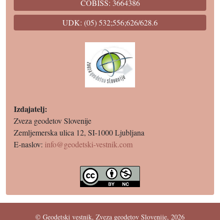
COBISS: 3664386
UDK: (05) 532;556;626/628.6
Izdajatelj:
Zveza geodetov Slovenije
Zemljemerska ulica 12, SI-1000 Ljubljana
E-naslov:
info@geodetski-vestnik.com
© Geodetski vestnik, Zveza geodetov Slovenije, 2026