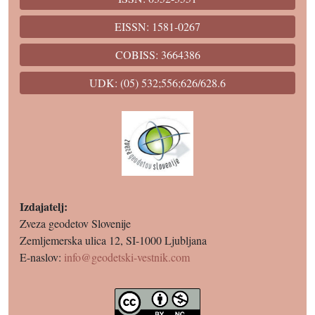
EISSN: 1581-0267
COBISS: 3664386
UDK: (05) 532;556;626/628.6
Izdajatelj:
Zveza geodetov Slovenije
Zemljemerska ulica 12, SI-1000 Ljubljana
E-naslov:
info@geodetski-vestnik.com