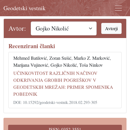
Geodetski vestnik
Avtor:
Avtorji
Recenzirani članki
Mehmed Batilović, Zoran Sušić, Marko Z. Marković,
Marijana Vujinović, Gojko Nikolić, Toša Ninkov
UČINKOVITOST RAZLIČNIH NAČINOV
ODKRIVANJA GROBIH POGREŠKOV V
GEODETSKIH MREŽAH: PRIMER SPOMENIKA
POBEDNIK
DOI: 10.15292/geodetski-vestnik.2018.02.293-305
ISSN: 0352-3551